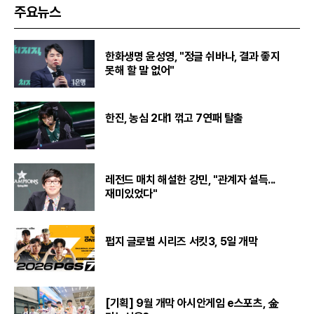
주요뉴스
한화생명 윤성영, "정글 쉬바나, 결과 좋지
못해 할 말 없어"
한진, 농심 2대1 꺾고 7연패 탈출
레전드 매치 해설한 강민, "관계자 설득...
재미있었다"
펍지 글로벌 시리즈 서킷3, 5일 개막
[기획] 9월 개막 아시안게임 e스포츠, 金