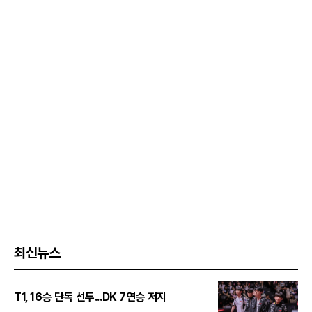
최신뉴스
T1, 16승 단독 선두...DK 7연승 저지