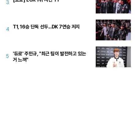
3
T1, 16승 단독 선두...DK 7연승 저지
4
'듀로' 주민규, "최근 팀이 발전하고 있는
5
거 느껴"