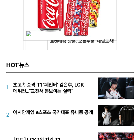
HOT뉴스
초고속 승격 T1 '페인터' 김은후, LCK
1
데뷔전..."교전서 돋보이는 실력"
아시안게임 e스포츠 국가대표 유니폼 공개
2
[포토] LCK 1위 지킨 T1