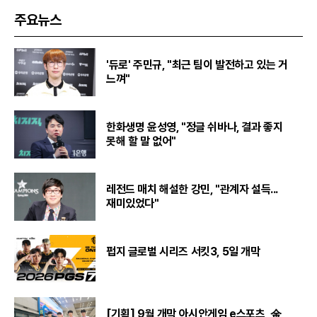
주요뉴스
'듀로' 주민규, "최근 팀이 발전하고 있는 거
느껴"
한화생명 윤성영, "정글 쉬바나, 결과 좋지
못해 할 말 없어"
레전드 매치 해설한 강민, "관계자 설득...
재미있었다"
펍지 글로벌 시리즈 서킷3, 5일 개막
[기획] 9월 개막 아시안게임 e스포츠, 金