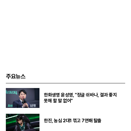
주요뉴스
한화생명 윤성영, "정글 쉬바나, 결과 좋지
못해 할 말 없어"
한진, 농심 2대1 꺾고 7연패 탈출