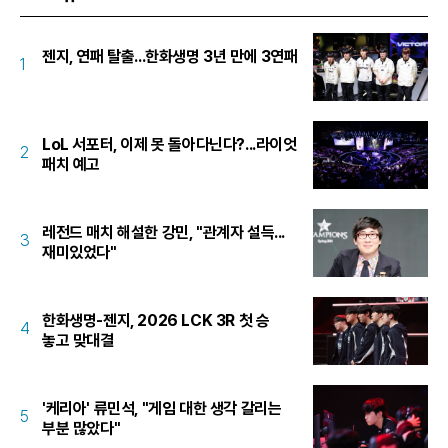
젠지, 연패 탈출...한화생명 3년 만에 3연패
1
LoL 서포터, 이제 못 돌아다닌다?...라이엇
2
패치 예고
레전드 매치 해설한 강민, "관계자 설득...
3
재미있었다"
한화생명-젠지, 2026 LCK 3R 첫 승
4
놓고 맞대결
'케리아' 류민석, "게임 대한 생각 갈리는
5
부분 많았다"