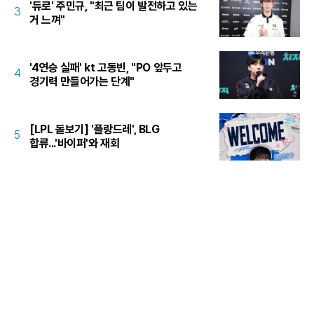
'듀로' 주민규, "최근 팀이 발전하고 있는
3
거 느껴"
'4연승 실패' kt 고동빈, "PO 앞두고
4
경기력 만들어가는 단계"
[LPL 돋보기] '플랑드레', BLG
5
합류...'바이퍼'와 재회