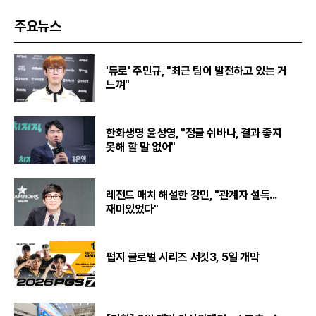
주요뉴스
'듀로' 주민규, "최근 팀이 발전하고 있는 거
느껴"
한화생명 윤성영, "정글 쉬바나, 결과 좋지
못해 할 말 없어"
레전드 매치 해설한 강민, "관계자 설득...
재미있었다"
펍지 글로벌 시리즈 서킷3, 5일 개막