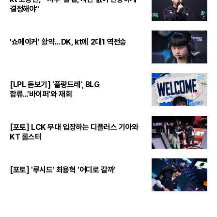
결정해야"
'쇼메이커' 활약... DK, kt에 2대1 역전승
[LPL 돋보기] '플랑드레', BLG
합류...'바이퍼'와 재회
[포토] LCK 무대 입장하는 디플러스 기아와
KT 롤스터
[포토] '루시드' 최용혁 '어디로 갈까'