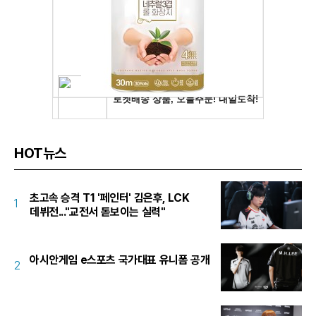
HOT뉴스
초고속 승격 T1 '페인터' 김은후, LCK
1
데뷔전..."교전서 돋보이는 실력"
아시안게임 e스포츠 국가대표 유니폼 공개
2