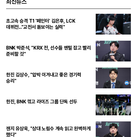
최신뉴스
초고속 승격 T1 '페인터' 김은후, LCK
데뷔전..."교전서 돋보이는 실력"
BNK 박준석, "KRX 전, 선수들 멘털 잡고 빨리
준비할 것"
한진 김상수, "압박 이겨내고 좋은 경기력
승리"
한진, BNK 꺾고 라이즈 그룹 단독 선두
젠지 유상욱, "상대 노림수 계속 읽고 완벽하게
했다"