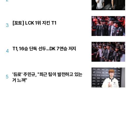
[포토] LCK 1위 지킨 T1
3
T1, 16승 단독 선두...DK 7연승 저지
4
'듀로' 주민규, "최근 팀이 발전하고 있는
5
거 느껴"