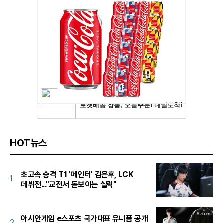
HOT뉴스
초고속 승격 T1 '페인터' 김은후, LCK
1
데뷔전..."교전서 돋보이는 실력"
아시안게임 e스포츠 국가대표 유니폼 공개
2