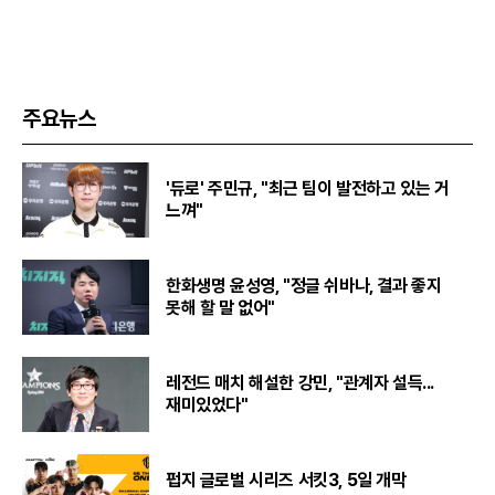
주요뉴스
'듀로' 주민규, "최근 팀이 발전하고 있는 거
느껴"
한화생명 윤성영, "정글 쉬바나, 결과 좋지
못해 할 말 없어"
레전드 매치 해설한 강민, "관계자 설득...
재미있었다"
펍지 글로벌 시리즈 서킷3, 5일 개막