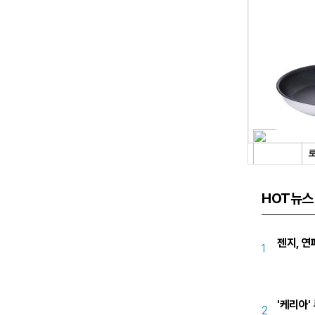
HOT뉴스
젠지, 연
1
'케리아'
2