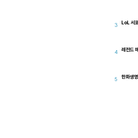
LoL 서
3
레전드 매
4
한화생명-
5