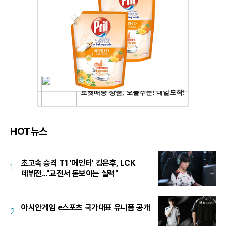
HOT뉴스
초고속 승격 T1 '페인터' 김은후, LCK
1
데뷔전..."교전서 돋보이는 실력"
아시안게임 e스포츠 국가대표 유니폼 공개
2