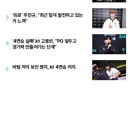
'듀로' 주민규, "최근 팀이 발전하고 있는
3
거 느껴"
'4연승 실패' kt 고동빈, "PO 앞두고
4
경기력 만들어가는 단계"
바텀 차이 보인 젠지, kt 4연승 저지
5