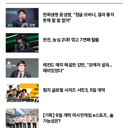
한화생명 윤성영, "정글 쉬바나, 결과 좋지
못해 할 말 없어"
한진, 농심 2대1 꺾고 7연패 탈출
레전드 매치 해설한 강민, "관계자 설득...
재미있었다"
펍지 글로벌 시리즈 서킷3, 5일 개막
[기획] 9월 개막 아시안게임 e스포츠, 金
가능성은?