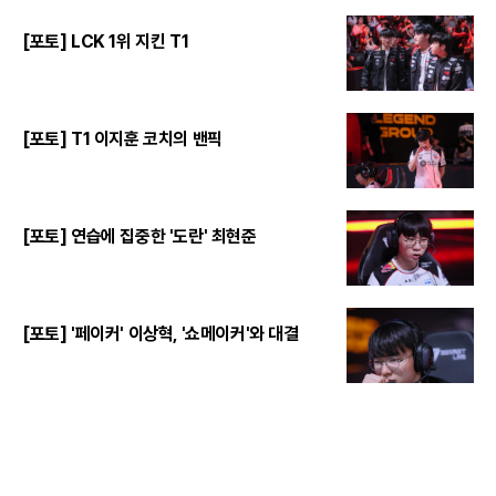
[포토] LCK 1위 지킨 T1
[포토] T1 이지훈 코치의 밴픽
[포토] 연습에 집중한 '도란' 최현준
[포토] '페이커' 이상혁, '쇼메이커'와 대결