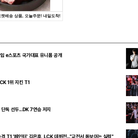
임 e스포츠 국가대표 유니폼 공개
CK 1위 지킨 T1
승 단독 선두...DK 7연승 저지
격 T1 '페인터' 김은후, LCK 데뷔전..."교전서 돋보이는 실력"