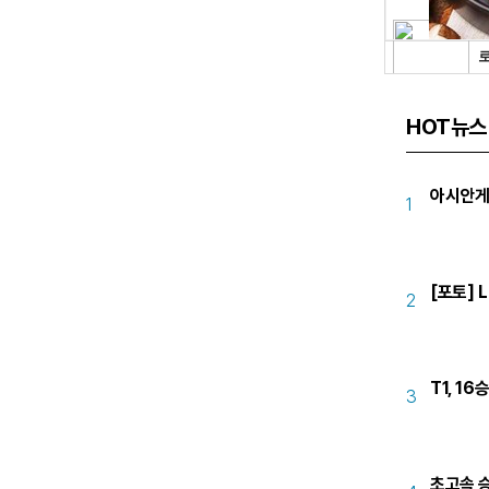
HOT뉴스
아시안게
1
[포토] L
2
T1, 16
3
초고속 승