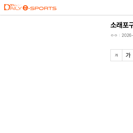
소래포구
ㅇㅇ
2026-