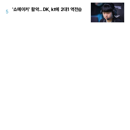
'쇼메이커' 활약... DK, kt에 2대1 역전승
5