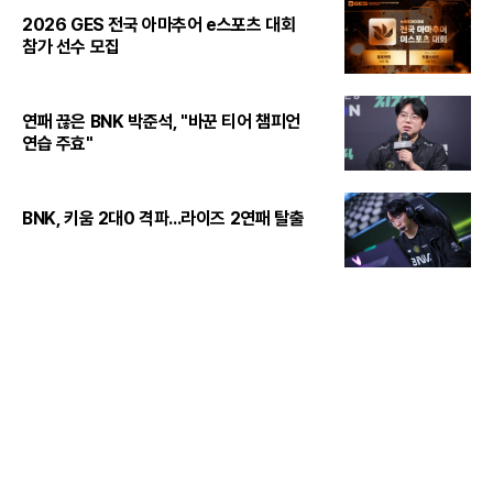
2026 GES 전국 아마추어 e스포츠 대회
참가 선수 모집
연패 끊은 BNK 박준석, "바꾼 티어 챔피언
연습 주효"
BNK, 키움 2대0 격파...라이즈 2연패 탈출