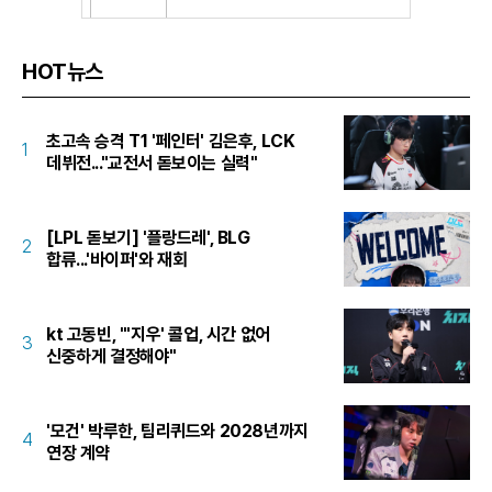
HOT뉴스
초고속 승격 T1 '페인터' 김은후, LCK
1
데뷔전..."교전서 돋보이는 실력"
[LPL 돋보기] '플랑드레', BLG
2
합류...'바이퍼'와 재회
kt 고동빈, "'지우' 콜업, 시간 없어
3
신중하게 결정해야"
'모건' 박루한, 팀리퀴드와 2028년까지
4
연장 계약