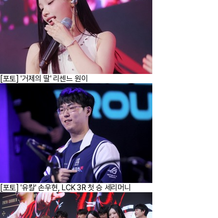
[포토] '거제의 딸' 리센느 원이
[포토] '유칼' 손우현, LCK 3R 첫 승 세리머니