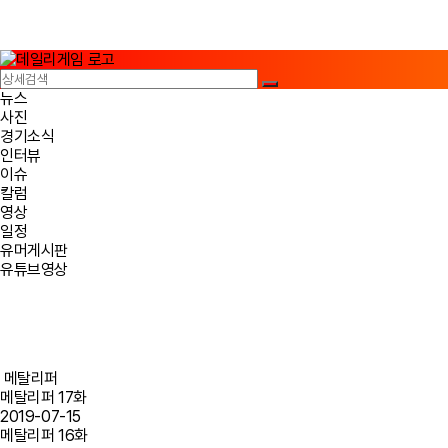
뉴스
사진
경기소식
인터뷰
이슈
칼럼
영상
일정
유머게시판
유튜브영상
메탈리퍼
메탈리퍼 17화
2019-07-15
메탈리퍼 16화