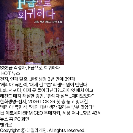
SSS급 각성자, F급으로 회귀하다
HOT 뉴스
젠지, 연패 탈출...한화생명 3년 만에 3연패
'케리아' 류민석, '대세 걸그룹' 리센느 원이 만난다
LoL 서포터, 이제 못 돌아다닌다?...라이엇 패치 예고
레전드 매치 해설한 강민, "관계자 설득...재미있었다"
한화생명-젠지, 2026 LCK 3R 첫 승 놓고 맞대결
'케리아' 류민석, "게임 대한 생각 갈리는 부분 많았다"
日 데토네이션FM CEO 우메자키, 세상 떠나...향년 43세
뉴스 홈
PC 화면
맨위로
Copyright ⓒ 데일리게임. All rights reserved.