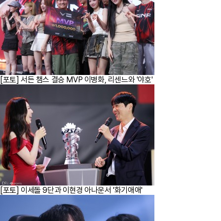
[포토] 서든 챔스 결승 MVP 이병화, 리센느와 '야호'
[포토] 이세돌 9단과 이현경 아나운서 '화기애애'