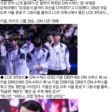
가장 먼저 LCK 플레이-인 탈락이 확정된 DN 수퍼스 '꿍' 유병준
감독대행이 "프로로서 끝까지 최선을 다하겠다"고 다짐했다. DN은 6일
오후 서울 종로구 그랑서울 롤파크 LCK 아레나에서 열린 LCK 3라운드...
키움, 라이즈 그룹 연승...DN 시즌 19패
◆ LCK 3라운드▶ DN 수퍼스 0대2 키움 DRX1세트 DN 수퍼스 패 vs
키움 DRX2세트 DN 수퍼스 패 vs 키움 DRX키움 DRX가 DN 수퍼스를
꺾고 연승 행진을 이어갔다. 키움은 6일 오후 서울 종로구 그랑서울 롤파...
'피글렛' 채광진 "좋은 꿈 꾸게 해줘 감사"
'캐니언', "쉬바나, 조합 맞추는 과정 난이도"