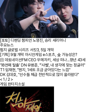
[포토] 디펜딩 챔피언 노영진, 승리 세리머니
주요뉴스
펍지 글로벌 시리즈 서킷3, 5일 개막
[기획] 9월 개막 아시안게임 e스포츠, 金 가능성은?
日 데토네이션FM CEO 우메자키, 세상 떠나...향년 43세
'18연패 탈출' DN 유병준, "'샤벨', 내 생각에 맞는 정글러"
T1 임재현, "젠지, 1세트 조금 굳어있다는 느낌"
DK 김대호, "선수들 체급 전반적으로 많이 올라왔다"
<
1
/ 2
>
게임 판타지소설