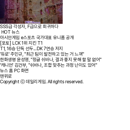
SSS급 각성자, F급으로 회귀하다
HOT 뉴스
아시안게임 e스포츠 국가대표 유니폼 공개
[포토] LCK 1위 지킨 T1
T1, 16승 단독 선두...DK 7연승 저지
'듀로' 주민규, "최근 팀이 발전하고 있는 거 느껴"
한화생명 윤성영, "정글 쉬바나, 결과 좋지 못해 할 말 없어"
'캐니언' 김건부, "쉬바나, 조합 맞추는 과정 난이도 있어"
뉴스 홈
PC 화면
맨위로
Copyright ⓒ 데일리게임. All rights reserved.