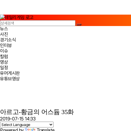
뉴스
사진
경기소식
인터뷰
이슈
칼럼
영상
일정
유머게시판
유튜브영상
아르고-황금의 어스듐 35화
2019-07-15 14:33
Powered by
Translate