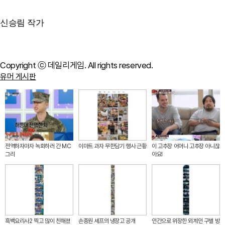
신승림 작가
Copyright ⓒ 데일리게임. All rights reserved.
유머 게시판
전역하자마자 녹화하러 간 MC
이마트 과자 무한담기 행사 근황
이 고추장 어머니 고추장 아니잖
그리
아요!
흑백요리사2 찍고 많이 친해졌
손종원 셰프의 냉장고 공개
인간으로 위장한 외계인 구별 방