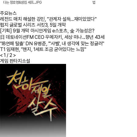
다는 정호영&샘킴 셰프..JPG
법
주요뉴스
레전드 매치 해설한 강민, "관계자 설득...재미있었다"
펍지 글로벌 시리즈 서킷3, 5일 개막
[기획] 9월 개막 아시안게임 e스포츠, 金 가능성은?
日 데토네이션FM CEO 우메자키, 세상 떠나...향년 43세
'18연패 탈출' DN 유병준, "'샤벨', 내 생각에 맞는 정글러"
T1 임재현, "젠지, 1세트 조금 굳어있다는 느낌"
<
1
/ 2
>
게임 판타지소설