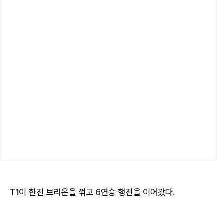
T1이 한진 브리온을 꺾고 6연승 행진을 이어갔다.