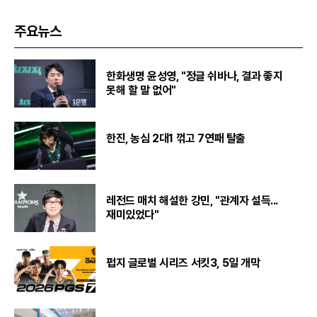
주요뉴스
한화생명 윤성영, "정글 쉬바나, 결과 좋지
못해 할 말 없어"
한진, 농심 2대1 꺾고 7연패 탈출
레전드 매치 해설한 강민, "관계자 설득...
재미있었다"
펍지 글로벌 시리즈 서킷3, 5일 개막