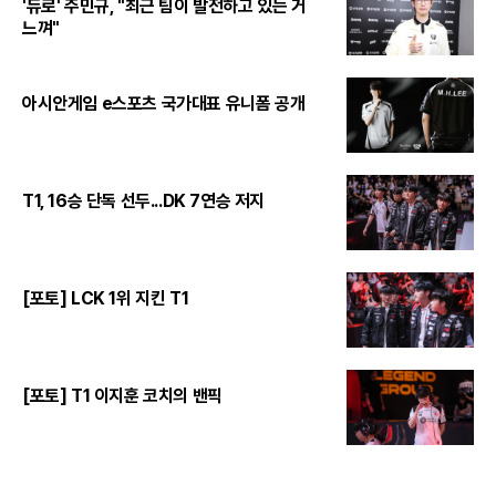
'듀로' 주민규, "최근 팀이 발전하고 있는 거
느껴"
아시안게임 e스포츠 국가대표 유니폼 공개
T1, 16승 단독 선두...DK 7연승 저지
[포토] LCK 1위 지킨 T1
[포토] T1 이지훈 코치의 밴픽