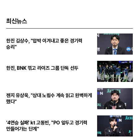
최신뉴스
한진 김상수, "압박 이겨내고 좋은 경기력
승리"
한진, BNK 꺾고 라이즈 그룹 단독 선두
젠지 유상욱, "상대 노림수 계속 읽고 완벽하게
했다"
'4연승 실패' kt 고동빈, "PO 앞두고 경기력
만들어가는 단계"