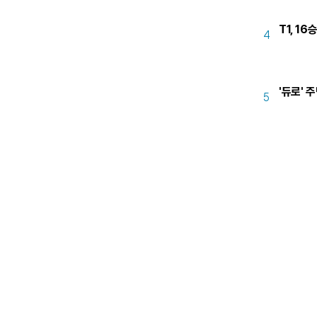
T1, 16
4
'듀로' 
5