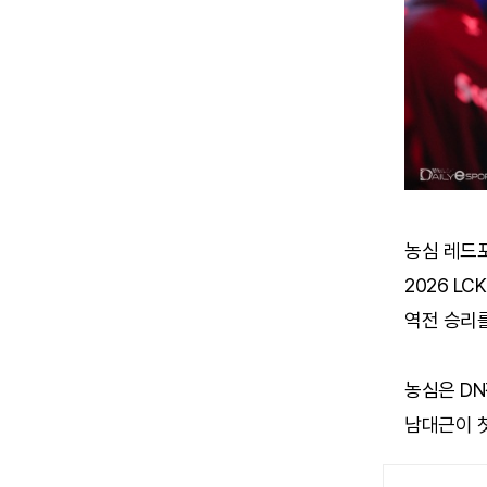
농심 레드포
2026 L
역전 승리를
농심은 DN
남대근이 