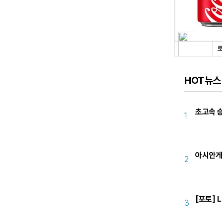
HOT뉴스
초고속 승
1
아시안게
2
[포토] L
3