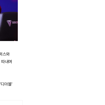
수퍼스와
어 따내며
'디아블'