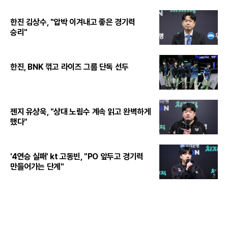
한진 김상수, "압박 이겨내고 좋은 경기력
승리"
한진, BNK 꺾고 라이즈 그룹 단독 선두
젠지 유상욱, "상대 노림수 계속 읽고 완벽하게
했다"
'4연승 실패' kt 고동빈, "PO 앞두고 경기력
만들어가는 단계"