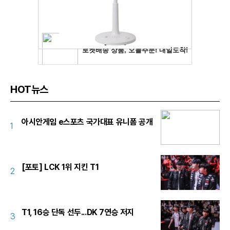
HOT뉴스
아시안게임 e스포츠 국가대표 유니폼 공개
1
[포토] LCK 1위 지킨 T1
2
T1, 16승 단독 선두...DK 7연승 저지
3