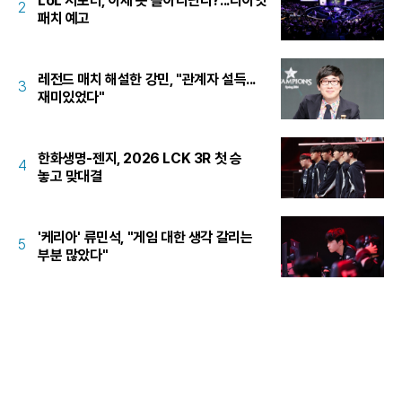
LoL 서포터, 이제 못 돌아다닌다?...라이엇
2
패치 예고
레전드 매치 해설한 강민, "관계자 설득...
3
재미있었다"
한화생명-젠지, 2026 LCK 3R 첫 승
4
놓고 맞대결
'케리아' 류민석, "게임 대한 생각 갈리는
5
부분 많았다"