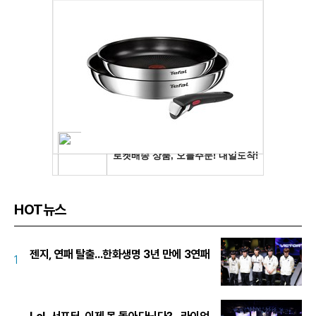
HOT뉴스
젠지, 연패 탈출...한화생명 3년 만에 3연패
1