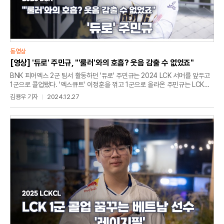
동영상
[영상] '듀로' 주민규, "'룰러'와의 호흡? 웃음 감출 수 없었죠"
BNK 피어엑스 2군 팀서 활동하던 '듀로' 주민규는 2024 LCK 서머를 앞두고
1군으로 콜업됐다. '엑스큐트' 이정훈을 꺾고 1군으로 올라온 주민규는 LCK
서머서 T1과 kt 롤스터를 꺾는 등 4연승을 달렸다. 이후 젠지e스포츠로
김용우 기자
2024.12.27
이적한 주민규는 '리헨즈' 손시우(농심 레드포스)를 대체하게 됐다. 징동
게이밍서 복귀한 '룰러' 박재혁과 바텀 라인을 책임지게 된 주민규는 "'룰러'와
호흡을 맞추는 거에 대해 웃음을 감출 수 없었다"고 말했다.