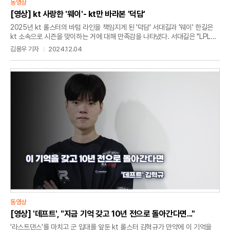
동영상
[영상] kt 사랑한 '웨이'- kt만 바라본 '덕담'
2025년 kt 롤스터의 바텀 라인을 책임지게 된 '덕담' 서대길과 '웨이' 한길은
kt 소속으로 시즌을 맞이하는 거에 대해 만족감을 나타냈다. 서대길은 "LPL
생활이 쉽지 않았다. 언어적으로나 아니면 먹는 거나 기타 등등 다 뭔가
김용우 기자
2024.12.04
어려워서 복귀하고 싶다고 생각했는데 이렇게 할 수 있어서 너무 좋다"라며
"kt라는 팀이 되게 뭔가 저한테 딱 맞는 느낌이 있어서 다른 팀은 제쳐두고
kt만 보고 있었던 거 같다"고 말했다. 1군으로 콜업된 한길은 "제가 잘한 건
아니지만 프랜차이즈 스타를 보면서 멋있다고 생각했다"며 "다른 팀 제안도
받긴 했지만 고민 안 하고 kt하고 한다고 했다. 여기가 최고인 거 같다"며
웃음을 지어 보였다.
동영상
[영상] '데프트', "지금 기억 갖고 10년 전으로 돌아간다면..."
'라스트댄스'를 마치고 군 입대를 앞둔 kt 롤스터 김혁규가 만약에 이 기억을