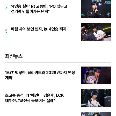
'4연승 실패' kt 고동빈, "PO 앞두고
4
경기력 만들어가는 단계"
바텀 차이 보인 젠지, kt 4연승 저지
5
최신뉴스
'모건' 박루한, 팀리퀴드와 2028년까지 연장
계약
초고속 승격 T1 '페인터' 김은후, LCK
데뷔전..."교전서 돋보이는 실력"