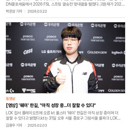
DN콜로세움에서 2026 FSL 스프링 결승전 맞대결을 펼쳤다.고원재가 2026
FSL 스프링 결승전 1경기 패배 이후 2경기에서 6대5로 승리했다. 1대1로
박운성 기자
2026.03.22
균형을 맞춘 고원재가 별다른 움직임 없이 3경기를 맞이했다.
동영상
[영상] '웨이' 한길, "아직 성장 중...더 잘할 수 있다"
LCK 컵서 플레이오프에 오른 kt 롤스터 '웨이' 한길은 아직 성장 중이며 더
잘할 수 있다고 밝혔다.kt는 31일 오후 서울 종로구 그랑서울 롤파크 LCK
아레나에서 열린 LCK 컵 그룹 배틀 경기서 DN 프릭스에 2대1로 승리를
김용우 기자
2025.02.03
거뒀다. 승리한 kt는 장로 그룹서 3승 2패(+1)를 기록, 플레이오프 진출을 확정