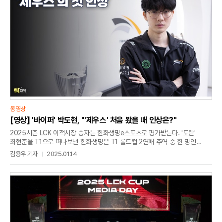
느리게 갔는데 '아 이렇게 사는 것도 나쁘지 않다'라는 생각이 들었다. 그리고
건강한 삶을 살 수 있었다. 원래 감
동영상
[영상] '바이퍼' 박도현, "'제우스' 처음 봤을 때 인상은?"
2025시즌 LCK 이적시장 승자는 한화생명e스포츠로 평가받는다. '도란'
최현준을 T1으로 떠나보낸 한화생명은 T1 롤드컵 2연패 주역 중 한 명인
'제우스' 최우제를 데리고 왔기 때문이다. '제우스'를 영입한 한화생명은 강력한
김용우 기자
2025.01.14
우승 후보로 평가받는다. 라인업만 보면 '슈퍼 팀'이라고 불릴 만하다.그렇다면
'바이퍼' 박도현은 '제우스'의 합류를 어떻게 바라봤을까. 그는 "휴가 끝난 뒤
일본 삿포로 워크샵 가기 전에 짐을 싸고 있었다. 처음에는 그런가 보다고
생각했다. 2024년 우승했던 선수이기 때문에 잘하지 않겠느냐고
생각했다"라며 "처음에 봤을 때는 04년생이라서 막내 같은 느낌이 들 줄
알았는데 그건 아니었다. 약간 능구렁이 스타일