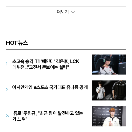
상대한다. 출국 현장서 만난 '페이커' 이상혁은 "작년에 우승했지만 이번에도
어려운 상황서 가는 거이기 때문에 도전자 입장이 된 거 같다"라며 "롤드컵
더보기
최다인 9회 진출이지만 저한테 있어서는 중요한 의미는 아니다. 가장 중요한
건 좋은 성과를 는 것"이라고 강조했다. TES와의 대결에 대해선 "스위스
스테이지는 한 경기 한 경기가 굉장히
HOT뉴스
초고속 승격 T1 '페인터' 김은후, LCK
1
데뷔전..."교전서 돋보이는 실력"
아시안게임 e스포츠 국가대표 유니폼 공개
2
'듀로' 주민규, "최근 팀이 발전하고 있는
3
거 느껴"