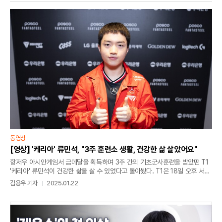
지었다. '웨이' 한길은 "솔직히 적응하고 있는 단계인데 시간이 지날수록
나아지고 있다고 생각한다"며 "오늘도 OK 저축은행 브리온 전보다 나아졌다고
본다. 앞으로 더 성장하는 모습 보여줄 수 있을 거다. 더 잘할 수 있다"며
경기를 치를수록 나아지고 있다고 전했다.
동영상
[영상] '케리아' 류민석, "3주 훈련소 생활, 건강한 삶 살았어요"
항저우 아시안게임서 금메달을 획득하며 3주 간의 기초군사훈련을 받았떤 T1
'케리아' 류민석이 건강한 삶을 살 수 있었다고 돌아봤다. T1은 18일 오후 서울
종로구 그랑서울 롤파크 LCK 아레나에서 열린 2025 LCK 컵 그룹 배틀서
김용우 기자
2025.01.22
DRX를 2대0으로 제압했다. T1은 바론 그룹서 DN 프릭스에 이어 두 번째
승리를 거뒀다.류민석은 경기 후 인터뷰서 기초군사훈련을 통해 얻은 점을
묻자 "프로게이머 생활을 하면서 낮과 밤이 바뀌고 똑같은 패턴으로 계속
살다보니 시간이 빨리 간다는 생각이 들었다"라며 "훈련소에 있을 때는 시간이