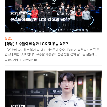
동영상
[영상] 선수들이 예상한 LCK 컵 우승 팀은?
LCK 컵에 참가하는 10개 팀 대표 선수들이 우승 가능성이 높은 팀으로 T1을
꼽았다.이번 LCK 컵에서 우승할 가능성이 높은 팀을 점쳐 달라는 질문에
10명의 선수들 가운데 6명은 T1을 선택했고 '캐니언' 김건부와 '리헨즈'
김용우 기자
2025.01.10
손시우는 한화생명e스포츠를, '비디디' 곽보성과 '베릴' 조건희는 젠지를
꼽았다. 10개 팀의 감독들의 의견은 선수들과 다르게 젠지의 우승을 5명이
뽑았고 T1이 4명, 한화생명e스포츠가 1명을 선택했다. 선수들이 우승 후보로
T1을 선택한 이유는 "롤드컵에서 보여준 적응력이 놀라웠고 '페이커' 이상혁의
챔피언 폭을 피어리스 드래프트로 막을 수 없기 때문"이었으며 감독들이
젠지의 우승을 점친 이유는 "젠지의 구성원