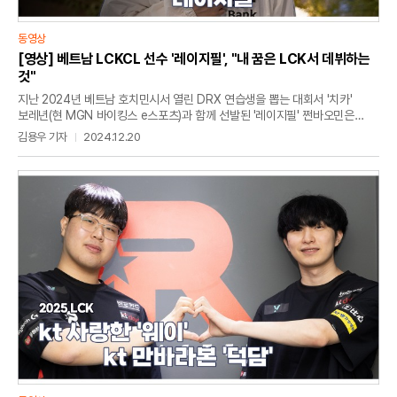
동영상
[영상] 베트남 LCKCL 선수 '레이지필', "내 꿈은 LCK서 데뷔하는
것"
지난 2024년 베트남 호치민시서 열린 DRX 연습생을 뽑는 대회서 '치카'
보레년(현 MGN 바이킹스 e스포츠)과 함께 선발된 '레이지필' 쩐바오민은
3군인 DRX 신한은행에 입단한 '페이지필'은 LCK 아카데미 시리즈서
김용우 기자
2024.12.20
맹활약했다. 1년 만에 2군인 DRX 챌린저스에 올라온 그는 내년 1월 개막
예정인 LCKCL 데뷔를 앞두고 있다. 베트남 선수로서는 OK 저축은행
브리온에서 활약했던 '티롱' 당탄롱에 이어 두 번째이지만 로컬 선수로서
주전으로 활동하는 선수는 '레이지필'이 처음이다. 최근에 만난 '레이지필'은
"내가 첫 번째로 메인 로스터에 등록될 베트남 선수이기 때문에 그런 부분은
저로서 큰 의미가 있다"며 "LCKCL서 잘할 수 있도록 노력하겠