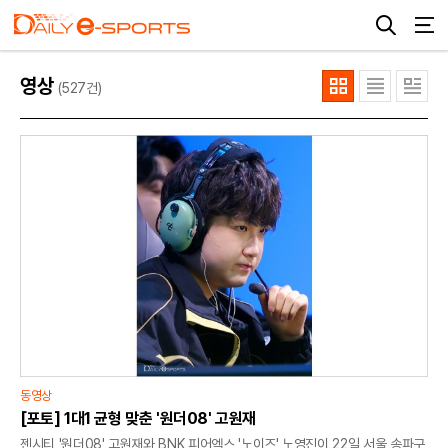
영상
(527건)
동영상
[포토] 1대1 균형 맞춘 '원더08' 고원재
젠시티 '원더08' 고원재와 BNK 피어엑스 '노이즈' 노영진이 22일 서울 송파구