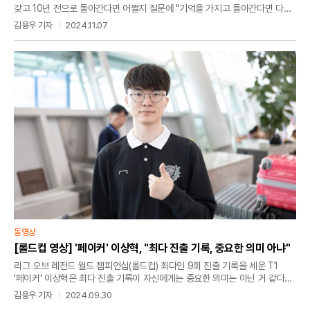
갖고 10년 전으로 돌아간다면 어쩔지 질문에 "기억을 가지고 돌아간다면 다시
프로게이머를 하겠지만, 뭔가 지금보다 오히려 기억을 갖고 돌아봤을 때
김용우 기자
2024.11.07
지금보다 더 나은 결과를 낼 거 같지 않다"라며 "아무래도 뭔가 그때보다 더
치열하게 살 거 같지 않아서 더 좋은 성적이나 뭔가 더 좋은 모습을 보여드릴
수 없을 거 같다"고 말했다.
동영상
[롤드컵 영상] '페이커' 이상혁, "최다 진출 기록, 중요한 의미 아냐"
리그 오브 레전드 월드 챔피언십(롤드컵) 최다인 9회 진출 기록을 세운 T1
'페이커' 이상혁은 최다 진출 기록이 자신에게는 중요한 의미는 아닌 거 같다고
밝혔다. T1은 내달 3일(한국시각) 독일 베를린 라이엇 게임즈 아레나에서
김용우 기자
2024.09.30
진행될 예정인 롤드컵 스위스 스테이지 1라운드서 LPL 2번 시드인 TES를