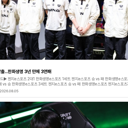
탈출...한화생명 3년 만에 3연패
운드▶ 젠지e스포츠 2대1 한화생명e스포츠 1세트 젠지e스포츠 승 vs 패 한화생명e스포
 vs 승 한화생명e스포츠 3세트 젠지e스포츠 승 vs 패 한화생명e스포츠 젠지e스포츠
츠를 꺾고 연패에서 벗어났다. 젠지는 5일 오후 서울 종로구 그랑서울 롤파크 LCK 
2026.08.05
 한화생명과의 경기서 2대1로 승리했다. 승리한 젠지는 레전드 그룹서 3연패서 벗어났다.
 반면 한화생명은 3연패를 당하며 3위로 내려 앉았다. 시즌 15승 6패(+18).한화생명이 
건 1,243일 만이다. 젠지가 기선을 제압했다. 1세트 중반 탑 공허유충 전투서 이득을 챙