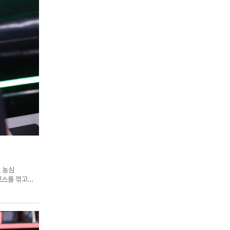
트 농심
포스를 꺾고
운드 농심과의
공했다. 농심은
팅' 신민제의