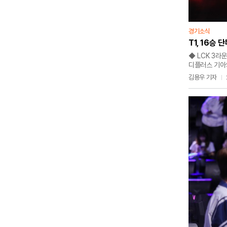
경기소식
T1, 16승 
◆ LCK 3라운
디플러스 기아의
3라운드 레전드
김용우 기자
그룹 선두를 지
1세트 바텀 전
탑 전투서 '페