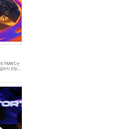
26 PMWC는
6일까지 프랑스
 연계하여
서바이벌
2개 조로