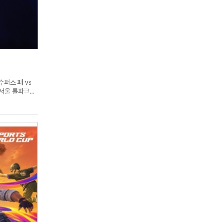
수퍼스 패 vs
랑서울 롤파크
7승 14패
은 1세트 초반
 계속된 전투서