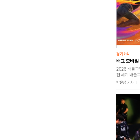
경기소식
배그 모바일 
2026 배틀그
전 세계 배틀
파리에서 열린다
박운성 기자
개최되며, 총상
스테이지, 그랜
나뉘어 경기를 