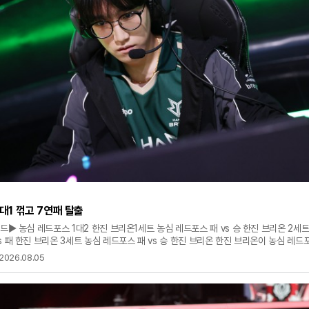
2대1 꺾고 7연패 탈출
운드▶ 농심 레드포스 1대2 한진 브리온1세트 농심 레드포스 패 vs 승 한진 브리온 2세
s 패 한진 브리온 3세트 농심 레드포스 패 vs 승 한진 브리온 한진 브리온이 농심 레드
다. 한진은 5일 오후 서울 종로구 그랑서울 롤파크 LCK 아레나에서 열린 LCK 3라
2026.08.05
 승리했다. 승리한 한진은 라이즈 그룹서 시즌 7승 14패(-9)를 기록, 7연패 탈출에 성
승)를 기록했는데 연승이 끊겼다. 1세트 난타전 끝에 탑 강가 전투서 승리한 한진이 '캐스
 승리를 거뒀다. 화염 드래곤 영혼을 가져온 한진은 37분 전투서