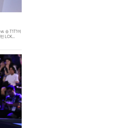
s 승 T1T1이
린 LCK
록하며 레전드
 제압했다.
 T1은 12분