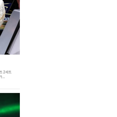
츠 2세트
가
아레나에서 열린
 시즌 15승
정규시즌서