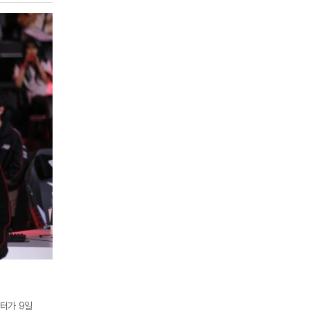
연패를 끊고
스터가 9일