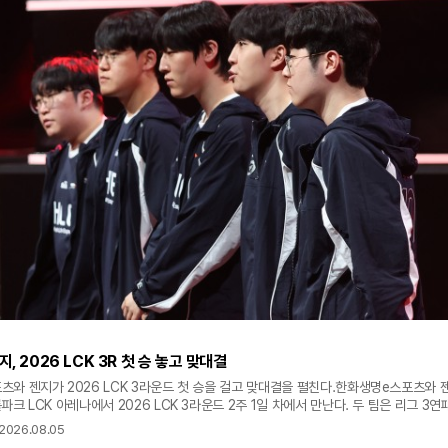
, 2026 LCK 3R 첫 승 놓고 맞대결
와 젠지가 2026 LCK 3라운드 첫 승을 걸고 맞대결을 펼친다.한화생명e스포츠와 
파크 LCK 아레나에서 2026 LCK 3라운드 2주 1일 차에서 만난다. 두 팀은 리그 3
보여줄 것으로 예상된다.정규 시즌 1~2라운드를 1위로 마친 한화생명은 LCK 3라운드
2026.08.05
 KT 롤스터를 상대로 모두 풀세트 접전 끝에 패하며 2연패를 기록했다. MSI 우승으