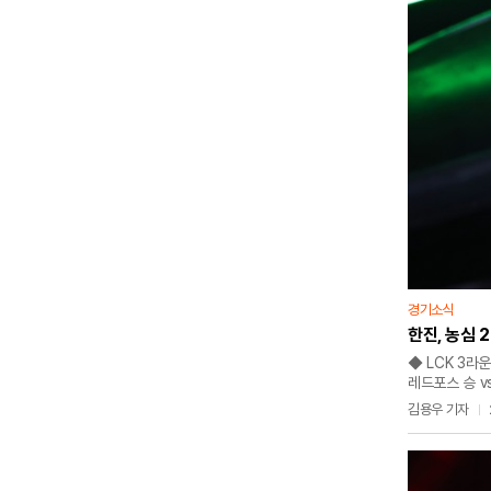
경기소식
한진, 농심 
◆ LCK 3라
레드포스 승 v
7연패서 벗어났
김용우 기자
경기서 2대1로
시즌 14패(7
캐스팅 활약으로