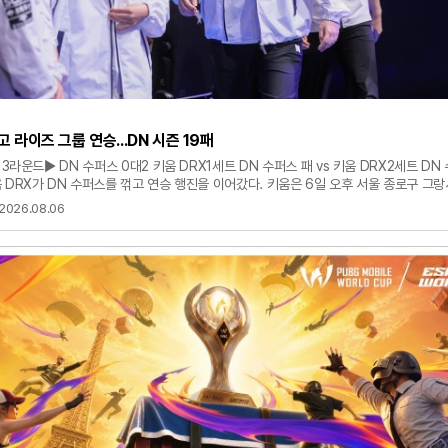
고 라이즈 그룹 연승...DN 시즌 19패
 3라운드▶ DN 수퍼스 0대2 키움 DRX1세트 DN 수퍼스 패 vs 키움 DRX2세트 DN 
 DRX가 DN 수퍼스를 꺾고 연승 행진을 이어갔다. 키움은 6일 오후 서울 종로구 그
서 열린 LCK 3라운드서 DN을 2대0으로 제압했다. 승리한 키움은 라이즈 그룹서 시즌 
2026.08.06
록하며 3위로 올라섰다. DN은 시즌 19패(2승)째를 당했다. 키움이 기선을 제압했다. 키움
드를 잡았다. 바텀서 '유칼' 손우현의 라이즈가 '덕담' 서대길의 코르키를 끊은 키움은
 화학 드래곤 영혼을 먹은 키움은 27분 탑에서 벌어진 싸움서 승리하며 1대0으