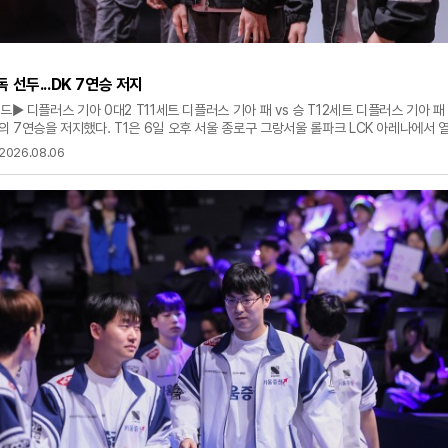
단독 선두...DK 7연승 저지
드▶ 디플러스 기아 0대2 T11세트 디플러스 기아 패 vs 승 T12세트 디플러스 기아 패 v
 7연승을 저지했다. T1은 6일 오후 서울 종로구 그랑서울 롤파크 LCK 아레나에서 열
 그룹 경기서 디플러스 기아를 2대0으로 제압했다. T1은 시즌 16승 5패(+22)를 기
2026.08.06
켰다. 반면 7연승이 좌절된 디플러스 기아는 시즌 8패(13승)째를 당했다. T1이 기선을
투서 퍼블을 기록한 T1은 오브젝트 전투서도 승리했다. 공허유충 전투서도 상대를 압도한
이커' 이상혁의 카시오페아가 '시우' 전시우의 아트록스를 정리했다. 일