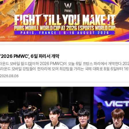
'2026 PMWC', 6일 파리서 개막
라운드 모바일 월드컵(이하 2026 PMWC)이 오늘 6일 프랑스 파리에서 개막한다.20
그라운드 모바일 강팀들이 한자리에 모여 최강팀을 가리는 국제 대회로 8월 6일부터 1
. 본 대회는 작년과 동일하게 e스포츠 월드컵(Esports World Cup, 이하 EWC)과
2026.08.06
금은 300만 달러이며, 전 세계에서 총 32개 팀이 참가한다. 대회는 그룹 스테이지, 
드 파이널 순으로 진행된다. 그룹 스테이지는 8월 6일부터 9일까지 열리며, 참가팀은 
치른다. 그룹 스테이지 결과에 따라 상위권 팀은 그랜드 파이널에 직행하고, 중위권 팀