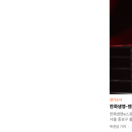
경기소식
한화생명-젠지
한화생명e스포츠
서울 종로구 롤
치열한 경기를 
박운성 기자
디플러스 기아와