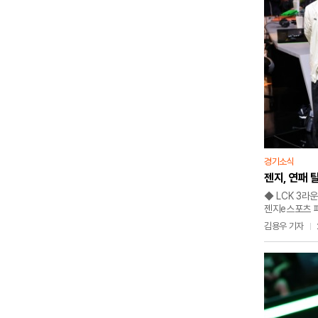
경기소식
젠지, 연패 
◆ LCK 3라
젠지e스포츠 패
한화생명e스포
김용우 기자
LCK 3라운드
6패(+16).
3연패를 당한 