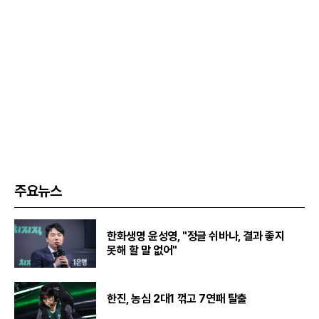
주요뉴스
한화생명 윤성영, "정글 쉬바나, 결과 좋지
못해 할 말 없어"
한진, 농심 2대1 꺾고 7연패 탈출