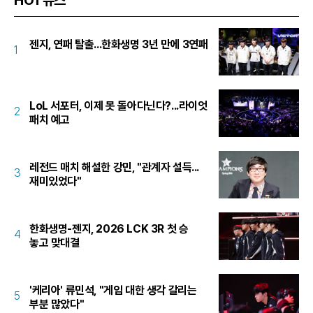
젠지, 연패 탈출...한화생명 3년 만에 3연패
1
LoL 서포터, 이제 못 돌아다닌다?...라이엇
2
패치 예고
레전드 매치 해설한 강민, "관계자 설득...
3
재미있었다"
한화생명-젠지, 2026 LCK 3R 첫 승
4
놓고 맞대결
'케리아' 류민석, "게임 대한 생각 갈리는
5
부분 많았다"