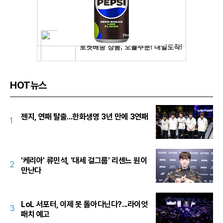
HOT뉴스
젠지, 연패 탈출...한화생명 3년 만에 3연패
1
'케리아' 류민석, '대세 걸그룹' 리센느 원이
2
만난다
LoL 서포터, 이제 못 돌아다닌다?...라이엇
3
패치 예고