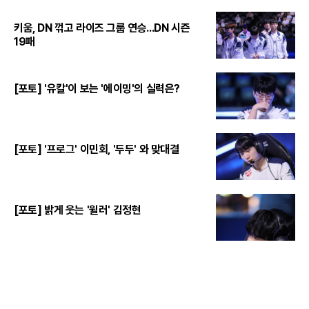
키움, DN 꺾고 라이즈 그룹 연승...DN 시즌
19패
[포토] '유칼'이 보는 '에이밍'의 실력은?
[포토] '프로그' 이민회, '두두' 와 맞대결
[포토] 밝게 웃는 '윌러' 김정현