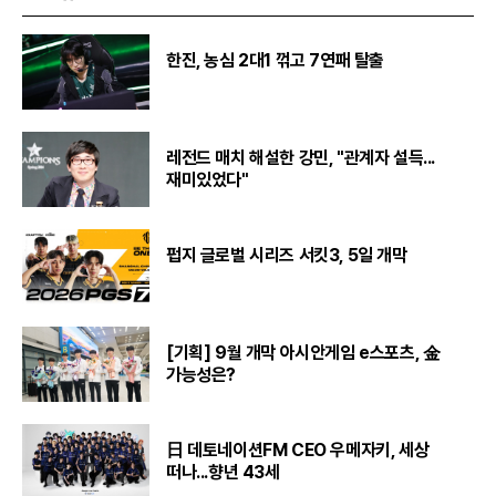
한진, 농심 2대1 꺾고 7연패 탈출
레전드 매치 해설한 강민, "관계자 설득...
재미있었다"
펍지 글로벌 시리즈 서킷3, 5일 개막
[기획] 9월 개막 아시안게임 e스포츠, 金
가능성은?
日 데토네이션FM CEO 우메자키, 세상
떠나...향년 43세