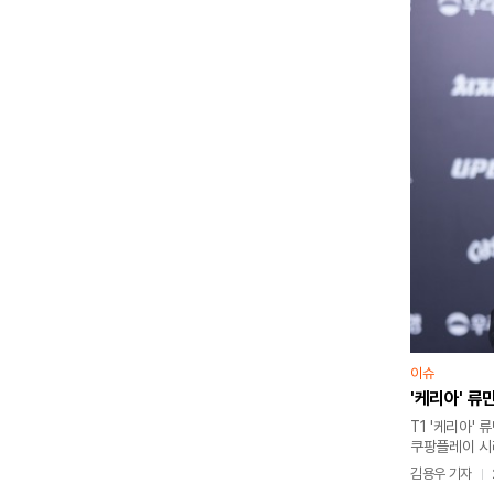
이슈
'케리아' 류
T1 '케리아'
쿠팡플레이 시리
맨체스터 시티
김용우 기자
걸그룹 ‘트리