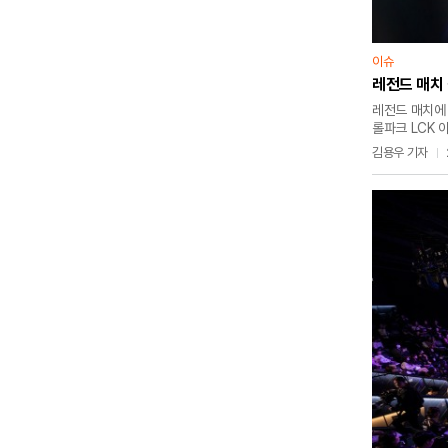
이슈
레전드 매치 
레전드 매치에 
롤파크 LCK 
자신의 SNS에
김용우 기자
멋진 무대에 
고생했다"며 감
리그 오브 레전