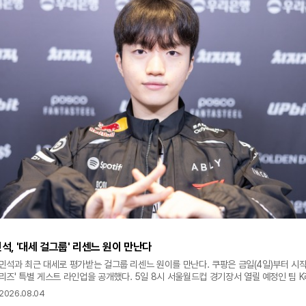
민석, '대세 걸그룹' 리센느 원이 만난다
 류민석과 최근 대세로 평가받는 걸그룹 리센느 원이를 만난다. 쿠팡은 금일(4일)부터 시작
즈' 특별 게스트 라인업을 공개했다. 5일 8시 서울월드컵 경기장서 열릴 예정인 팀 
 전 진행되는 프리뷰쇼서는 청룡시리즈어워즈에서 남자 신인예능인상을 수상하한 '큐가
2026.08.04
플에스’의 김채연이 게스트로 출격한다. 9일 열리는 맨체스터 시티와 아틀레티코 마드