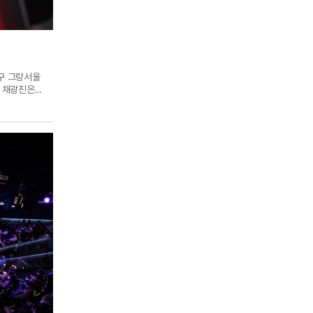
로구 그랑서울
. 채광진은
게 좋은 자리와
말 많이
 챔피언스 서머,