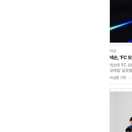
이슈
넥슨, 'FC
넥슨의 'FC 
모바일' 글로벌
모바일 미드 시
서삼광 기자
글로벌 대회다.
6명씩 4개 조
25일까지 서울