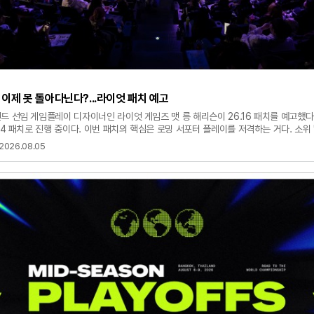
, 이제 못 돌아다닌다?...라이엇 패치 예고
드 선임 게임플레이 디자이너인 라이엇 게임즈 맷 릉 해리슨이 26.16 패치를 예고했다
.14 패치로 진행 중이다. 이번 패치의 핵심은 로밍 서포터 플레이를 저격하는 거다. 소위
 26.14 패치서는 마법사 원거리 딜러 챔피언과 로밍 서포터가 자주 나왔다. 로밍 서
2026.08.05
 탑으로 이동해서 탑 라이너를 괴롭히는 플레이를 자주 보여줬다. 팀 리퀴드 '모건' 
"가끔 재미있고 가끔은 귀찮다. 왜냐하면 메이지 원거리 딜러 챔피언이 나오면 서포터들
여차하면 탑까지 오는 경우가 비일비재하다"라며 "연습 과정 등 그런 부분서