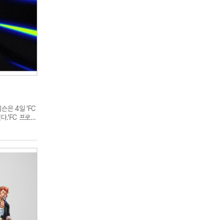
슨은 4일 'FC
.'FC 프로
 경쟁하는
참가한다.대회는
월19일부터