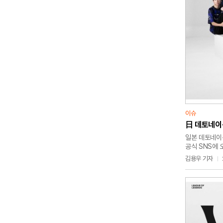
이슈
日 데토네이션
일본 데토네이션
공식 SNS에 
팀과 팬들을 
김용우 기자
싶다"고 설명했
챔피언십(롤드컵
발로란트, 포트