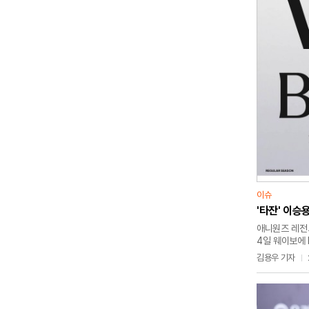
이슈
'타잔' 이승용
애니원즈 레전드
4일 웨이보에 
판테온, 자르반
김용우 기자
부문서 1위를 
줘딩, '바이퍼'
6전 전승의 B