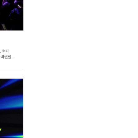
. 현재
 '비원딜
포터들은 바텀
박루한은 현
이 많이