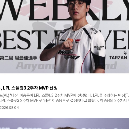
, LPL 스플릿3 2주차 MVP 선정
(AL) '타잔' 이승용이 LPL 스플릿3 2주차 MVP에 선정됐다. LPL을 주최하는 텐징(T
LPL 스플릿3 2주차 MVP로 '타잔' 이승용으로 결정했다고 밝혔다. 이승용의 2주차서 
 4세, 스카너 등 6전 전승을 기록했다. 경기 MVP는 5회를 달성했고 게임 당 KDA는 1
2026.08.04
차지했다. 주간 베스트5서도 인빅터스 게이밍(IG) '더샤이' 강승록, 빌리빌리 게이밍(BLG
 박도현, '온' 러원쥔과 함께 들어갔다. 한편 AL은 LPL 스플릿3 등봉조에서 5승 1패(+
LG에 이어 2위를 달리고 있다.