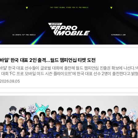
 모바일' 한국 대표 2인 출격…월드 챔피언십 티켓 도전
모바일' 한국 대표 선수들이 글로벌 대회에 출전해 월드 챔피언십 진출권 확보에 나선다.넥
 대회 'FC 프로 모바일 미드 시즌 플레이오프'에 한국 대표 선수 2명이 출전한다고 밝혔다
즌 플레이오프'는 총상금 10만 달러와 'FC 프로 모바일 월드 챔피언십' 출전권을 놓고
2026.08.05
 8월 6일부터 9일까지 태국 방콕에서 열리며, 전 세계 예선을 통과한 선수 24명이 
로 나뉘어 조별리그를 치른 뒤 8강 토너먼트로 우승자를 가린다. 상위 8명은 오는 10
 동대문디자인플라자(DDP)에서 열리는 'FC 프로 모바일 월드