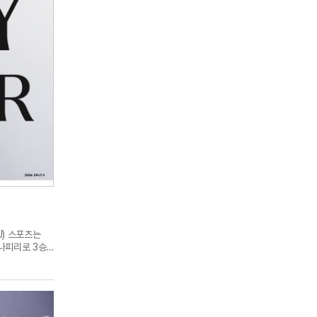
J) 스포츠는
나피리로 3승,
5.5 등 전
) '나이트'
8)를 기록하며