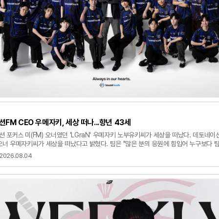
FM CEO 우메자키, 세상 떠나...향년 43세
 포커스 미(FM) 오너였던 'LGraN' 우메자키 노부유키씨가 세상을 떠났다. 데토네이
오너 우메자키씨가 세상을 떠났다고 밝혔다. 팀은 "많은 분의 응원에 힘입어 누구보다 
최우선으로 생각하며 살아온 분이었다"며 "생전에 깊은 우정에 대해 팀 전체가 감사드린
2026.08.04
다. 2012년 리그 오브 레전드(LoL)로 팀을 만든 우메자키씨는 팀이 일본 최초 리그 
)에 가는 데 일조했다. 2021년 일본 커뮤니티인 게임위드에 지분을 넘긴 우메자키씨
나이트 등 팀의 영역을 넓혔고 발로란트 팀은 현재 VCT 퍼