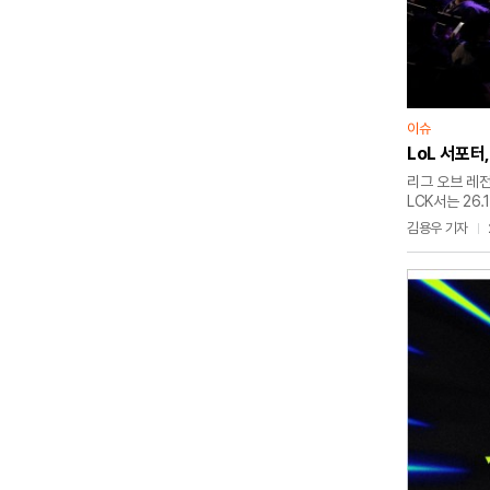
이슈
LoL 서포터
리그 오브 레전
LCK서는 26
메타'로 불리는
김용우 기자
상황이 정리되면
메타에 대해 
돌아다닌다. 