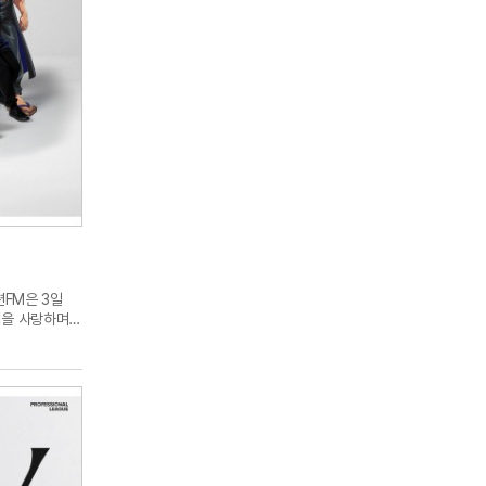
션FM은 3일
팀을 사랑하며
다고 말하고
오브 레전드 월드
는 영역을 넓혀