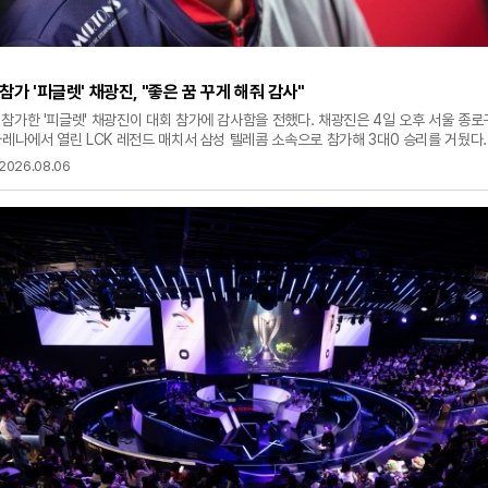
참가 '피글렛' 채광진, "좋은 꿈 꾸게 해줘 감사"
참가한 '피글렛' 채광진이 대회 참가에 감사함을 전했다. 채광진은 4일 오후 서울 종
아레나에서 열린 LCK 레전드 매치서 삼성 텔레콤 소속으로 참가해 3대0 승리를 거뒀다
 "레전드 매치에 초대해 줘서 정말 감사하다"라며 "저를 레전드라고 생각해 주고 이렇
2026.08.06
초대해 줘서 진심으로 감사하다. 이번에 함께한 전 프로게이머 형들과 모든 스태프분 정
사함을 전했다. 2013년 SK텔레콤 T1(현 T1) 2팀에서 데뷔한 채광진은 2013년 LoL
드 월드 챔피언십(롤드컵)서 웃승을 차지했다. 이후 북미로 건너간