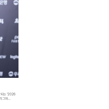
되는 '2026
K리그와
츠' 김규원과
리드의 게스트는