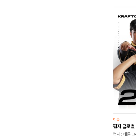
'케리아' 류
선수 가운데 
이슈
펍지 글로벌 
펍지 : 배틀 