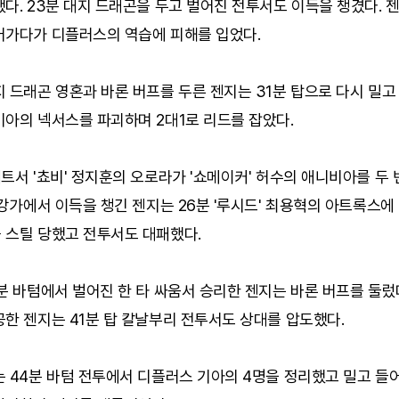
다. 23분 대지 드래곤을 두고 벌어진 전투서도 이득을 챙겼다. 
어가다가 디플러스의 역습에 피해를 입었다.
 드래곤 영혼과 바론 버프를 두른 젠지는 31분 탑으로 다시 밀고
기아의 넥서스를 파괴하며 2대1로 리드를 잡았다.
트서 '쵸비' 정지훈의 오로라가 '쇼메이커' 허수의 애니비아를 두 
 강가에서 이득을 챙긴 젠지는 26분 '루시드' 최용혁의 아트록스에
 스틸 당했고 전투서도 대패했다.
분 바텀에서 벌어진 한 타 싸움서 승리한 젠지는 바론 버프를 둘렀
한 젠지는 41분 탑 칼날부리 전투서도 상대를 압도했다.
 44분 바텀 전투에서 디플러스 기아의 4명을 정리했고 밀고 들