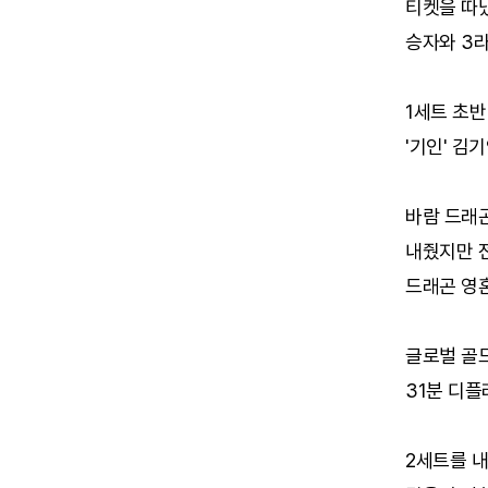
티켓을 따냈
승자와 3
1세트 초반
'기인' 김
바람 드래
내줬지만 
드래곤 영
글로벌 골드
31분 디플
2세트를 내