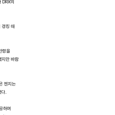
 DRX의
 갱킹 때
 전령을
했지만 바람
잡은 젠지는
다.
성공하며