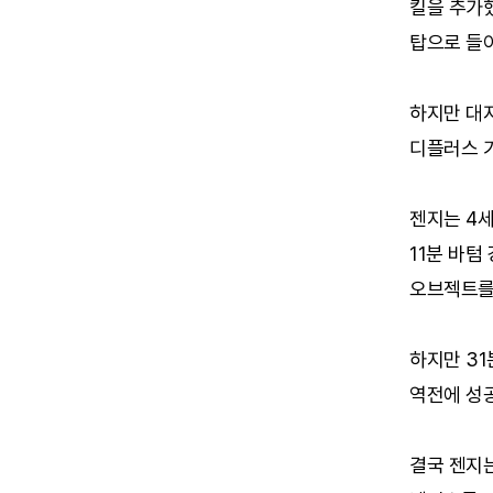
킬을 추가했
탑으로 들
하지만 대지
디플러스 
젠지는 4세
11분 바텀
오브젝트를
하지만 31
역전에 성공
결국 젠지는