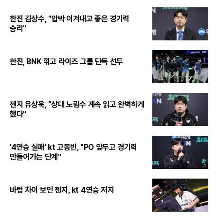
한진 김상수, "압박 이겨내고 좋은 경기력
승리"
한진, BNK 꺾고 라이즈 그룹 단독 선두
젠지 유상욱, "상대 노림수 계속 읽고 완벽하게
했다"
'4연승 실패' kt 고동빈, "PO 앞두고 경기력
만들어가는 단계"
바텀 차이 보인 젠지, kt 4연승 저지