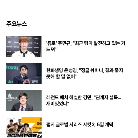
주요뉴스
'듀로' 주민규, "최근 팀이 발전하고 있는 거
느껴"
한화생명 윤성영, "정글 쉬바나, 결과 좋지
못해 할 말 없어"
레전드 매치 해설한 강민, "관계자 설득...
재미있었다"
펍지 글로벌 시리즈 서킷3, 5일 개막