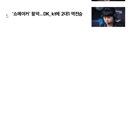
'쇼메이커' 활약... DK, kt에 2대1 역전승
5