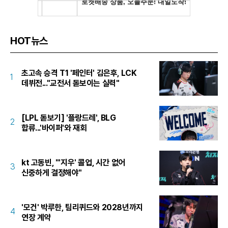
HOT뉴스
초고속 승격 T1 '페인터' 김은후, LCK
1
데뷔전..."교전서 돋보이는 실력"
[LPL 돋보기] '플랑드레', BLG
2
합류...'바이퍼'와 재회
kt 고동빈, "'지우' 콜업, 시간 없어
3
신중하게 결정해야"
'모건' 박루한, 팀리퀴드와 2028년까지
4
연장 계약