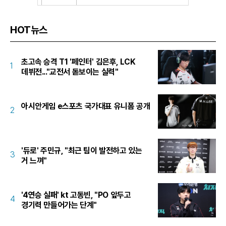
HOT뉴스
초고속 승격 T1 '페인터' 김은후, LCK
1
데뷔전..."교전서 돋보이는 실력"
아시안게임 e스포츠 국가대표 유니폼 공개
2
'듀로' 주민규, "최근 팀이 발전하고 있는
3
거 느껴"
'4연승 실패' kt 고동빈, "PO 앞두고
4
경기력 만들어가는 단계"