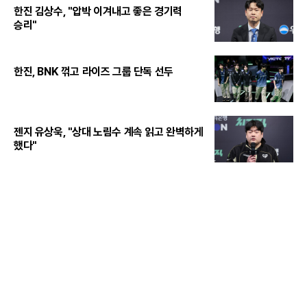
한진 김상수, "압박 이겨내고 좋은 경기력
승리"
한진, BNK 꺾고 라이즈 그룹 단독 선두
젠지 유상욱, "상대 노림수 계속 읽고 완벽하게
했다"