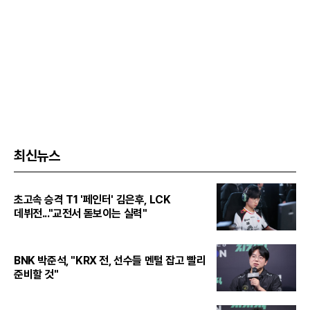
최신뉴스
초고속 승격 T1 '페인터' 김은후, LCK
데뷔전..."교전서 돋보이는 실력"
BNK 박준석, "KRX 전, 선수들 멘털 잡고 빨리
준비할 것"