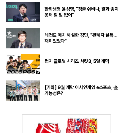
한화생명 윤성영, "정글 쉬바나, 결과 좋지
못해 할 말 없어"
레전드 매치 해설한 강민, "관계자 설득...
재미있었다"
펍지 글로벌 시리즈 서킷3, 5일 개막
[기획] 9월 개막 아시안게임 e스포츠, 金
가능성은?