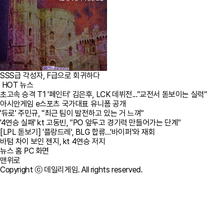
SSS급 각성자, F급으로 회귀하다
HOT 뉴스
초고속 승격 T1 '페인터' 김은후, LCK 데뷔전..."교전서 돋보이는 실력"
아시안게임 e스포츠 국가대표 유니폼 공개
'듀로' 주민규, "최근 팀이 발전하고 있는 거 느껴"
'4연승 실패' kt 고동빈, "PO 앞두고 경기력 만들어가는 단계"
[LPL 돋보기] '플랑드레', BLG 합류...'바이퍼'와 재회
바텀 차이 보인 젠지, kt 4연승 저지
뉴스 홈
PC 화면
맨위로
Copyright ⓒ 데일리게임. All rights reserved.