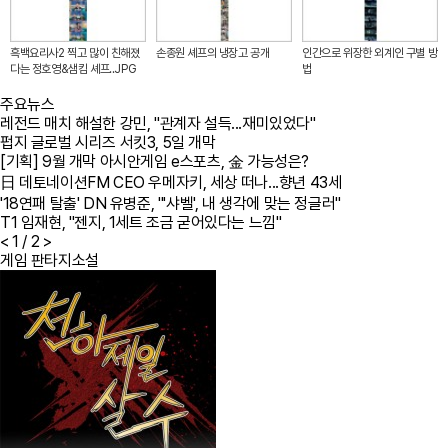
흑백요리사2 찍고 많이 친해졌
손종원 셰프의 냉장고 공개
인간으로 위장한 외계인 구별 방
다는 정호영&샘킴 셰프..JPG
법
주요뉴스
레전드 매치 해설한 강민, "관계자 설득...재미있었다"
펍지 글로벌 시리즈 서킷3, 5일 개막
[기획] 9월 개막 아시안게임 e스포츠, 金 가능성은?
日 데토네이션FM CEO 우메자키, 세상 떠나...향년 43세
'18연패 탈출' DN 유병준, "'샤벨', 내 생각에 맞는 정글러"
T1 임재현, "젠지, 1세트 조금 굳어있다는 느낌"
<
1
/ 2
>
게임 판타지소설