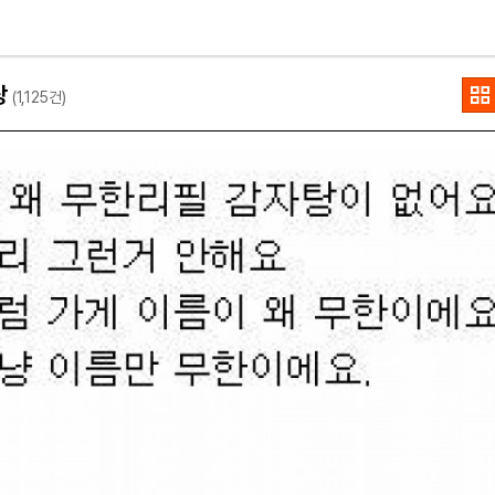
상
(1,125건)