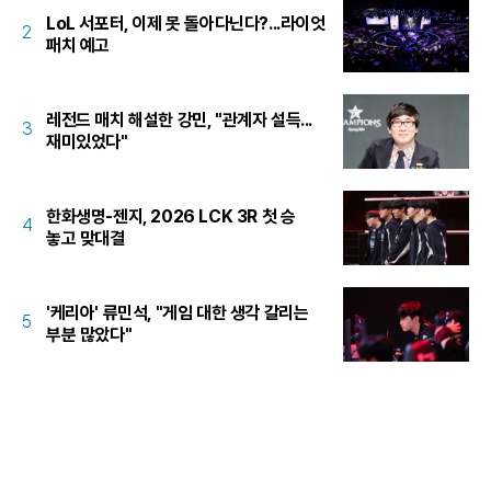
LoL 서포터, 이제 못 돌아다닌다?...라이엇
2
패치 예고
레전드 매치 해설한 강민, "관계자 설득...
3
재미있었다"
한화생명-젠지, 2026 LCK 3R 첫 승
4
놓고 맞대결
'케리아' 류민석, "게임 대한 생각 갈리는
5
부분 많았다"