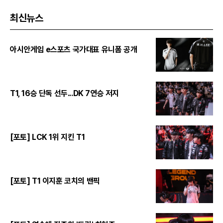
최신뉴스
아시안게임 e스포츠 국가대표 유니폼 공개
T1, 16승 단독 선두...DK 7연승 저지
[포토] LCK 1위 지킨 T1
[포토] T1 이지훈 코치의 밴픽