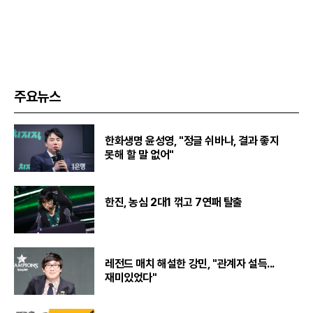
주요뉴스
한화생명 윤성영, "정글 쉬바나, 결과 좋지
못해 할 말 없어"
한진, 농심 2대1 꺾고 7연패 탈출
레전드 매치 해설한 강민, "관계자 설득...
재미있었다"