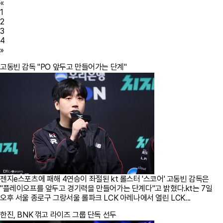
«
1
2
3
4
»
고동빈 감독 "PO 앞두고 만들어가는 단계"
젠지e스포츠에 패해 4연승이 좌절된 kt 롤스터 '스코어' 고동빈 감독은
"플레이오프를 앞두고 경기력을 만들어가는 단계다"고 밝혔다.kt는 7일
오후 서울 종로구 그랑서울 롤파크 LCK 아레나에서 열린 LCK...
한진, BNK 꺾고 라이즈 그룹 단독 선두