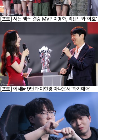
[포토] 서든 챔스 결승 MVP 이병화, 리센느와 '야호'
[포토] 이세돌 9단과 이현경 아나운서 '화기애애'