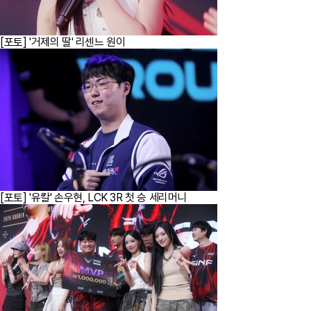
[포토] '거제의 딸' 리센느 원이
[포토] '유칼' 손우현, LCK 3R 첫 승 세리머니