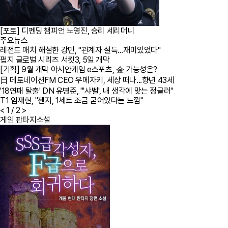
[포토] 디펜딩 챔피언 노영진, 승리 세리머니
주요뉴스
레전드 매치 해설한 강민, "관계자 설득...재미있었다"
펍지 글로벌 시리즈 서킷3, 5일 개막
[기획] 9월 개막 아시안게임 e스포츠, 金 가능성은?
日 데토네이션FM CEO 우메자키, 세상 떠나...향년 43세
'18연패 탈출' DN 유병준, "'샤벨', 내 생각에 맞는 정글러"
T1 임재현, "젠지, 1세트 조금 굳어있다는 느낌"
<
1
/ 2
>
게임 판타지소설