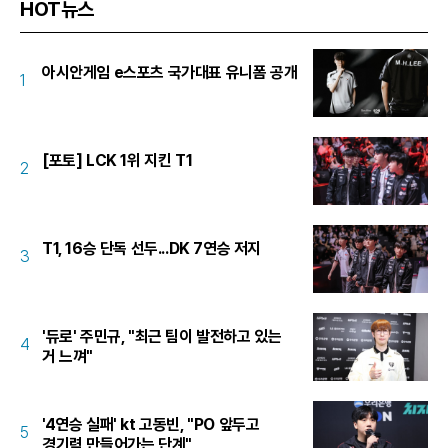
HOT뉴스
아시안게임 e스포츠 국가대표 유니폼 공개
1
[포토] LCK 1위 지킨 T1
2
T1, 16승 단독 선두...DK 7연승 저지
3
'듀로' 주민규, "최근 팀이 발전하고 있는
4
거 느껴"
'4연승 실패' kt 고동빈, "PO 앞두고
5
경기력 만들어가는 단계"