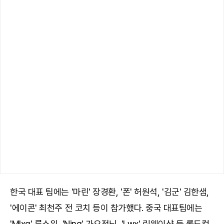
한국 대표 팀에는 '마린' 장경환, '폰' 허원석, '김군' 김한샘,
'에이콘' 최천주 전 코치 등이 참가했다. 중국 대표팀에는
'Mlxg' 류스위, 'Ning' 가오전닝, 'Lwx' 린웨이샹 등 롤드컵