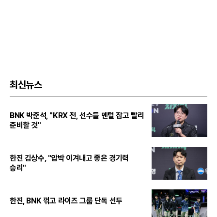
최신뉴스
BNK 박준석, "KRX 전, 선수들 멘털 잡고 빨리
준비할 것"
한진 김상수, "압박 이겨내고 좋은 경기력
승리"
한진, BNK 꺾고 라이즈 그룹 단독 선두