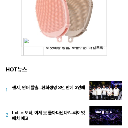
HOT뉴스
젠지, 연패 탈출...한화생명 3년 만에 3연패
1
LoL 서포터, 이제 못 돌아다닌다?...라이엇
2
패치 예고