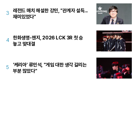
레전드 매치 해설한 강민, "관계자 설득...
3
재미있었다"
한화생명-젠지, 2026 LCK 3R 첫 승
4
놓고 맞대결
'케리아' 류민석, "게임 대한 생각 갈리는
5
부분 많았다"