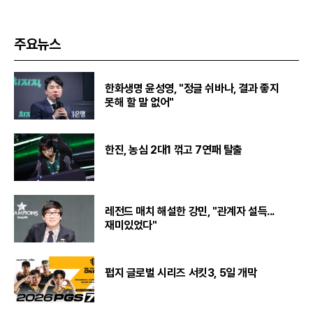
주요뉴스
한화생명 윤성영, "정글 쉬바나, 결과 좋지
못해 할 말 없어"
한진, 농심 2대1 꺾고 7연패 탈출
레전드 매치 해설한 강민, "관계자 설득...
재미있었다"
펍지 글로벌 시리즈 서킷3, 5일 개막