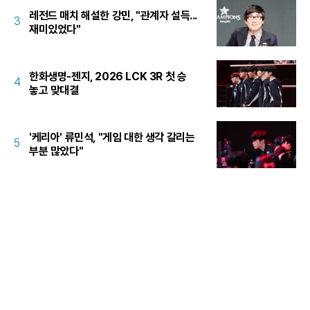
레전드 매치 해설한 강민, "관계자 설득...
3
재미있었다"
한화생명-젠지, 2026 LCK 3R 첫 승
4
놓고 맞대결
'케리아' 류민석, "게임 대한 생각 갈리는
5
부분 많았다"