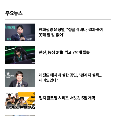
주요뉴스
한화생명 윤성영, "정글 쉬바나, 결과 좋지
못해 할 말 없어"
한진, 농심 2대1 꺾고 7연패 탈출
레전드 매치 해설한 강민, "관계자 설득...
재미있었다"
펍지 글로벌 시리즈 서킷3, 5일 개막