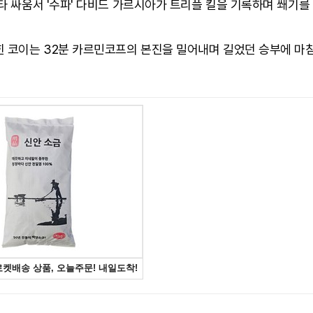
타 싸움서 '수파' 다비드 가르시아가 트리플 킬을 기록하며 쐐기를
힌 코이는 32분 카르민코프의 본진을 밀어내며 길었던 승부에 마