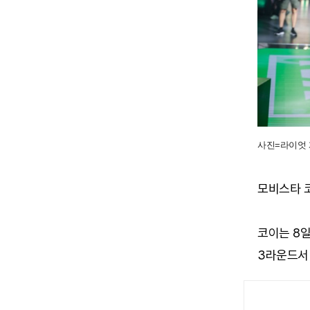
사진=라이엇 
모비스타 코
코이는 8일
3라운드서 