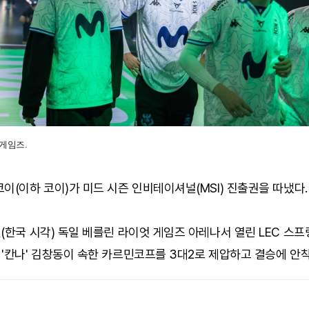
게임즈.
이(이하 코이)가 미드 시즌 인비테이셔널(MSI) 진출권을 따냈다.
(한국 시각) 독일 베를린 라이엇 게임즈 아레나서 열린 LEC 스프
'칸나' 김창동이 속한 카르민코프를 3대2로 제압하고 결승에 안