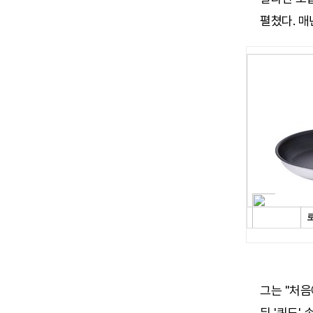
펼쳤다. 매
그는 "처음
뒤 '쿼드'