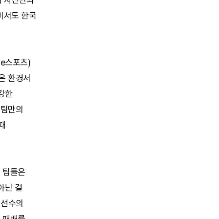
미서도 한국
지e스포츠)
같은 환경서
 강한
 팀만의
때
는 팀들은
아닌 걸
 선수의
린 패배를