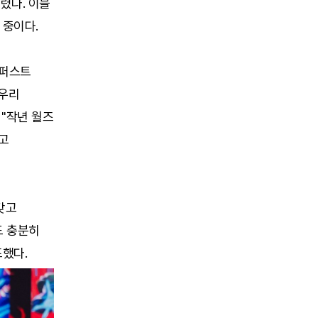
렸다. 이블
 중이다.
 퍼스트
 우리
 "작년 월즈
고
 갖고
도 충분히
표했다.