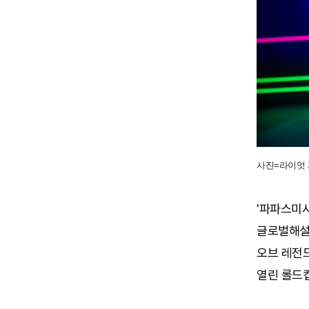
사진=라이엇 
'파파스미시
글로벌해설자
오브 레전드
열린 롤드컵