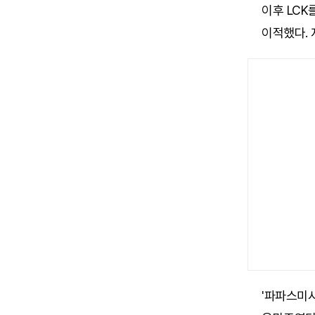
이후 LCK
이적했다. 지
'파파스미시