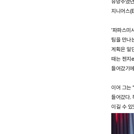
유망주였던 
지니어스(E
'파파스미시
팀을 만나는
계획은 일단
때는 젠지
들어갔기에 
이어 그는 
들어갔다. 
이길 수 있