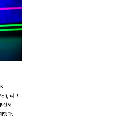
CK
I), 리그
 부산서
계했다.