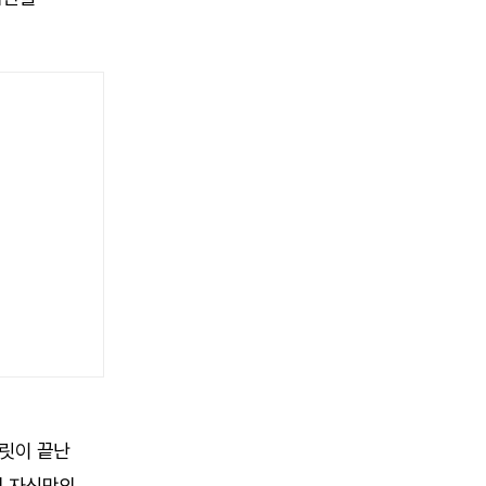
플릿이 끝난
서 자신만의