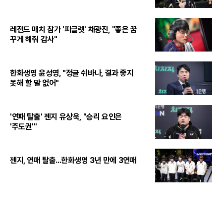
레전드 매치 참가 '피글렛' 채광진, "좋은 꿈
꾸게 해줘 감사"
한화생명 윤성영, "정글 쉬바나, 결과 좋지
못해 할 말 없어"
'연패 탈출' 젠지 유상욱, "승리 요인은
'주도권'"
젠지, 연패 탈출...한화생명 3년 만에 3연패