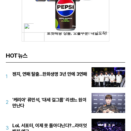
HOT뉴스
젠지, 연패 탈출...한화생명 3년 만에 3연패
1
'케리아' 류민석, '대세 걸그룹' 리센느 원이
2
만난다
LoL 서포터, 이제 못 돌아다닌다?...라이엇
3