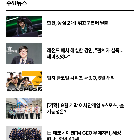
주요뉴스
한진, 농심 2대1 꺾고 7연패 탈출
레전드 매치 해설한 강민, "관계자 설득...
재미있었다"
펍지 글로벌 시리즈 서킷3, 5일 개막
[기획] 9월 개막 아시안게임 e스포츠, 金
가능성은?
日 데토네이션FM CEO 우메자키, 세상
떠나...향년 43세