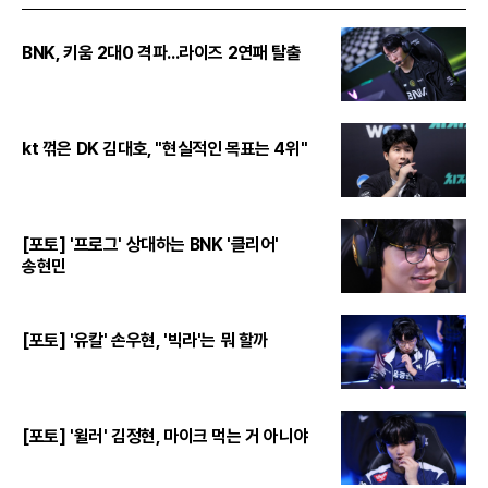
BNK, 키움 2대0 격파...라이즈 2연패 탈출
kt 꺾은 DK 김대호, "현실적인 목표는 4위"
[포토] '프로그' 상대하는 BNK '클리어'
송현민
[포토] '유칼' 손우현, '빅라'는 뭐 할까
[포토] '윌러' 김정현, 마이크 먹는 거 아니야