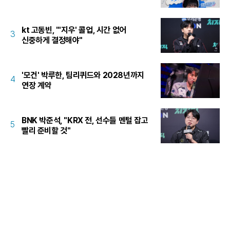
kt 고동빈, "'지우' 콜업, 시간 없어
3
신중하게 결정해야"
'모건' 박루한, 팀리퀴드와 2028년까지
4
연장 계약
BNK 박준석, "KRX 전, 선수들 멘털 잡고
5
빨리 준비할 것"