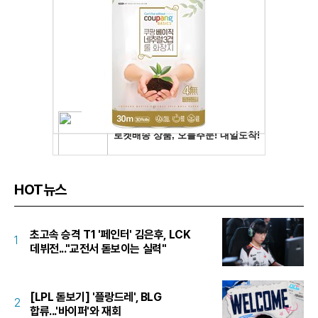
HOT뉴스
초고속 승격 T1 '페인터' 김은후, LCK
1
데뷔전..."교전서 돋보이는 실력"
[LPL 돋보기] '플랑드레', BLG
2
합류...'바이퍼'와 재회