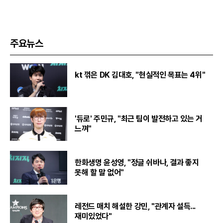
주요뉴스
kt 꺾은 DK 김대호, "현실적인 목표는 4위"
'듀로' 주민규, "최근 팀이 발전하고 있는 거
느껴"
한화생명 윤성영, "정글 쉬바나, 결과 좋지
못해 할 말 없어"
레전드 매치 해설한 강민, "관계자 설득...
재미있었다"