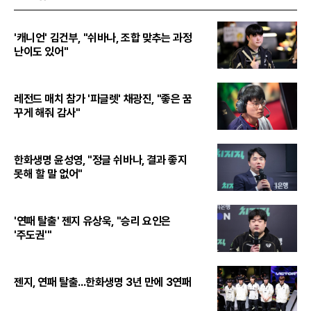
'캐니언' 김건부, "쉬바나, 조합 맞추는 과정
난이도 있어"
레전드 매치 참가 '피글렛' 채광진, "좋은 꿈
꾸게 해줘 감사"
한화생명 윤성영, "정글 쉬바나, 결과 좋지
못해 할 말 없어"
'연패 탈출' 젠지 유상욱, "승리 요인은
'주도권'"
젠지, 연패 탈출...한화생명 3년 만에 3연패