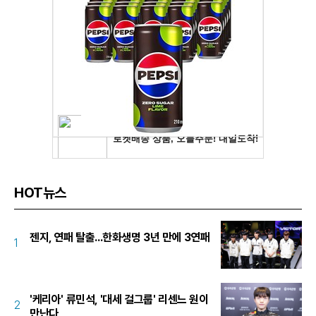
HOT뉴스
젠지, 연패 탈출...한화생명 3년 만에 3연패
1
'케리아' 류민석, '대세 걸그룹' 리센느 원이
2
만난다