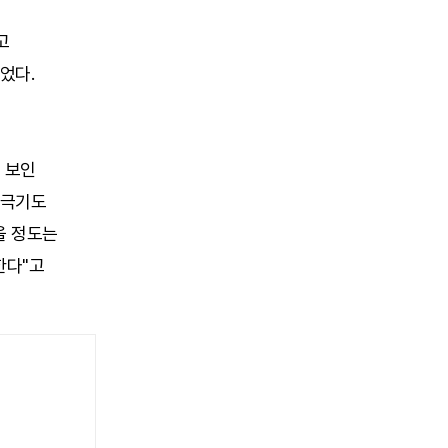
고
었다.
을 보인
궁극기도
을 정도는
한다"고