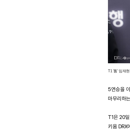
T1 '톰' 임
5연승을 이
마무리하는 
T1은 20
키움 DRX