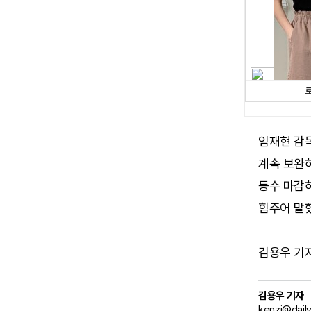
임재현 감
계속 보완
등수 마감
힘주어 말
김용우 기자 (
김용우 기자
kenzi@dail