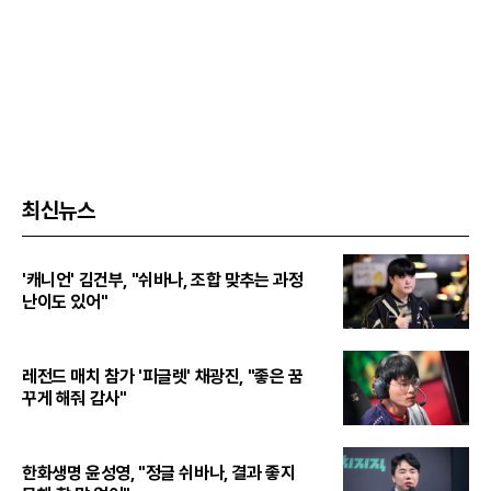
최신뉴스
'캐니언' 김건부, "쉬바나, 조합 맞추는 과정
난이도 있어"
레전드 매치 참가 '피글렛' 채광진, "좋은 꿈
꾸게 해줘 감사"
한화생명 윤성영, "정글 쉬바나, 결과 좋지