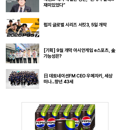
재미있었다"
펍지 글로벌 시리즈 서킷3, 5일 개막
[기획] 9월 개막 아시안게임 e스포츠, 金
가능성은?
日 데토네이션FM CEO 우메자키, 세상
떠나...향년 43세