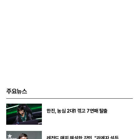
주요뉴스
한진, 농심 2대1 꺾고 7연패 탈출
레전드 매치 해설한 강민, "관계자 설득...