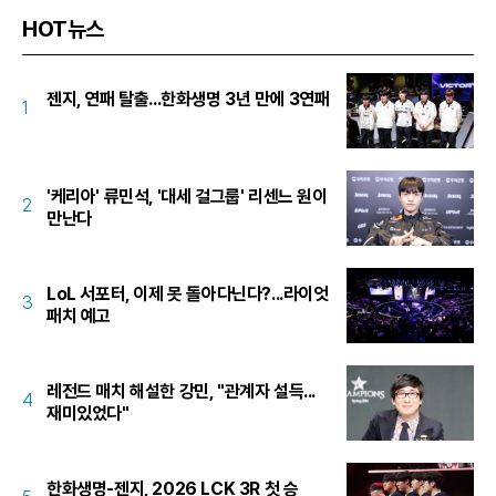
HOT뉴스
젠지, 연패 탈출...한화생명 3년 만에 3연패
1
'케리아' 류민석, '대세 걸그룹' 리센느 원이
2
만난다
LoL 서포터, 이제 못 돌아다닌다?...라이엇
3
패치 예고
레전드 매치 해설한 강민, "관계자 설득...
4
재미있었다"
한화생명-젠지, 2026 LCK 3R 첫 승