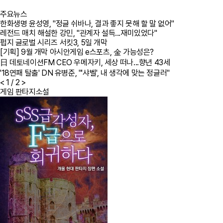
주요뉴스
한화생명 윤성영, "정글 쉬바나, 결과 좋지 못해 할 말 없어"
레전드 매치 해설한 강민, "관계자 설득...재미있었다"
펍지 글로벌 시리즈 서킷3, 5일 개막
[기획] 9월 개막 아시안게임 e스포츠, 金 가능성은?
日 데토네이션FM CEO 우메자키, 세상 떠나...향년 43세
'18연패 탈출' DN 유병준, "'샤벨', 내 생각에 맞는 정글러"
<
1
/ 2
>
게임 판타지소설