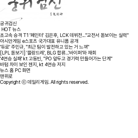
궁귀검신
HOT 뉴스
초고속 승격 T1 '페인터' 김은후, LCK 데뷔전..."교전서 돋보이는 실력"
아시안게임 e스포츠 국가대표 유니폼 공개
'듀로' 주민규, "최근 팀이 발전하고 있는 거 느껴"
[LPL 돋보기] '플랑드레', BLG 합류...'바이퍼'와 재회
'4연승 실패' kt 고동빈, "PO 앞두고 경기력 만들어가는 단계"
바텀 차이 보인 젠지, kt 4연승 저지
뉴스 홈
PC 화면
맨위로
Copyright ⓒ 데일리게임. All rights reserved.