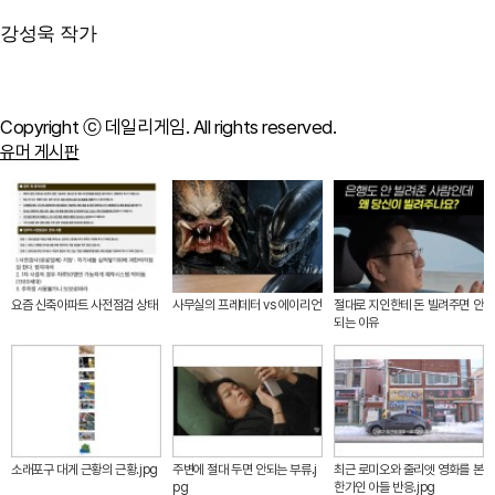
강성욱 작가
Copyright ⓒ 데일리게임. All rights reserved.
유머 게시판
요즘 신축아파트 사전점검 상태
사무실의 프레데터 vs 에이리언
절대로 지인한테 돈 빌려주면 안
되는 이유
소래포구 대게 근황의 근황.jpg
주변에 절대 두면 안되는 부류.j
최근 로미오와 줄리엣 영화를 본
pg
한가인 아들 반응.jpg