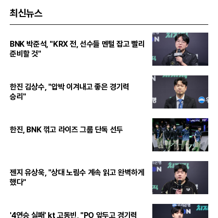
최신뉴스
BNK 박준석, "KRX 전, 선수들 멘털 잡고 빨리
준비할 것"
한진 김상수, "압박 이겨내고 좋은 경기력
승리"
한진, BNK 꺾고 라이즈 그룹 단독 선두
젠지 유상욱, "상대 노림수 계속 읽고 완벽하게
했다"
'4연승 실패' kt 고동빈, "PO 앞두고 경기력