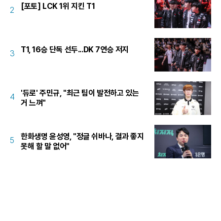
[포토] LCK 1위 지킨 T1
2
T1, 16승 단독 선두...DK 7연승 저지
3
'듀로' 주민규, "최근 팀이 발전하고 있는
4
거 느껴"
한화생명 윤성영, "정글 쉬바나, 결과 좋지
5
못해 할 말 없어"