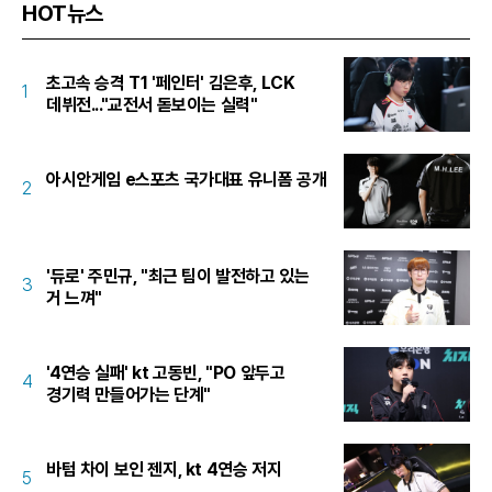
HOT뉴스
초고속 승격 T1 '페인터' 김은후, LCK
1
데뷔전..."교전서 돋보이는 실력"
아시안게임 e스포츠 국가대표 유니폼 공개
2
'듀로' 주민규, "최근 팀이 발전하고 있는
3
거 느껴"
'4연승 실패' kt 고동빈, "PO 앞두고
4
경기력 만들어가는 단계"
바텀 차이 보인 젠지, kt 4연승 저지
5