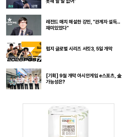
못해 할 말 없어"
레전드 매치 해설한 강민, "관계자 설득...
재미있었다"
펍지 글로벌 시리즈 서킷3, 5일 개막
[기획] 9월 개막 아시안게임 e스포츠, 金
가능성은?