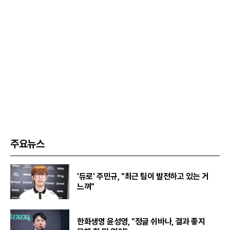
주요뉴스
'듀로' 주민규, "최근 팀이 발전하고 있는 거
느껴"
한화생명 윤성영, "정글 쉬바나, 결과 좋지