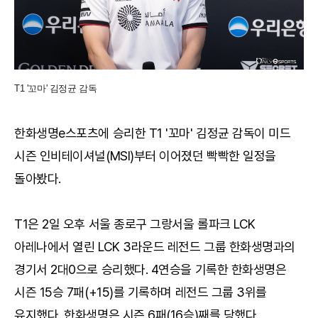
T1 '꼬마' 김정균 감독
한화생명e스포츠에 승리한 T1 '꼬마' 김정균 감독이 미드
시즌 인비테이셔널(MSI)부터 이어졌던 빡빡한 일정을
돌아봤다.
T1은 2일 오후 서울 종로구 그랑서울 롤파크 LCK
아레나에서 열린 LCK 3라운드 레전드 그룹 한화생명과의
경기서 2대0으로 승리했다. 4연승을 기록한 한화생명은
시즌 15승 7패(+15)를 기록하며 레전드 그룹 3위를
유지했다. 한화생명은 시즌 6패(16승)째를 당했다.