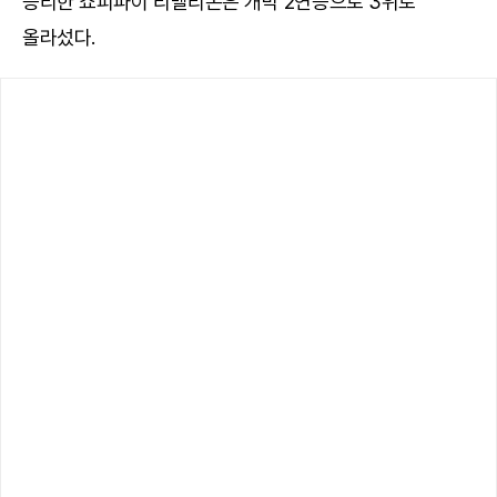
승리한 쇼피파이 리벨리온은 개막 2연승으로 3위로
올라섰다.