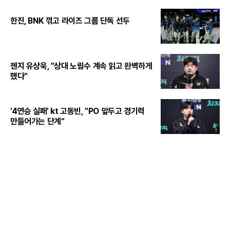
한진, BNK 꺾고 라이즈 그룹 단독 선두
젠지 유상욱, "상대 노림수 계속 읽고 완벽하게
했다"
'4연승 실패' kt 고동빈, "PO 앞두고 경기력
만들어가는 단계"