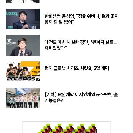
한화생명 윤성영, "정글 쉬바나, 결과 좋지
못해 할 말 없어"
레전드 매치 해설한 강민, "관계자 설득...
재미있었다"
펍지 글로벌 시리즈 서킷3, 5일 개막
[기획] 9월 개막 아시안게임 e스포츠, 金
가능성은?