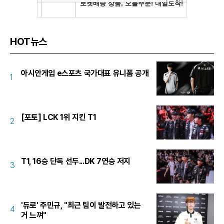
HOT뉴스
아시안게임 e스포츠 국가대표 유니폼 공개
1
[포토] LCK 1위 지킨 T1
2
T1, 16승 단독 선두...DK 7연승 저지
3
'듀로' 주민규, "최근 팀이 발전하고 있는
4
거 느껴"