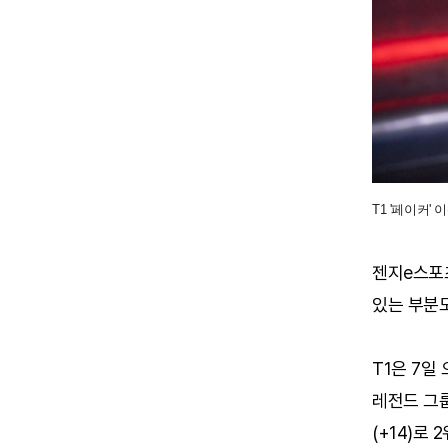
T1 '페이커' 
젠지e스포츠
있는 부분도
T1은 7일
레전드 그룹
(+14)로