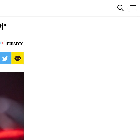
어"
Translate