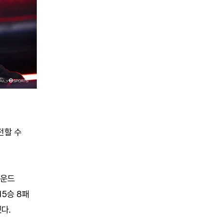
전할 수
라운드
15승 8패
다.