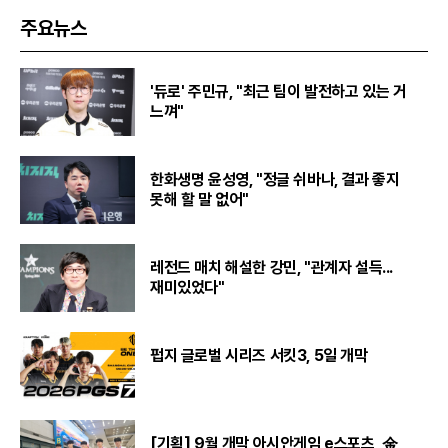
주요뉴스
'듀로' 주민규, "최근 팀이 발전하고 있는 거
느껴"
한화생명 윤성영, "정글 쉬바나, 결과 좋지
못해 할 말 없어"
레전드 매치 해설한 강민, "관계자 설득...
재미있었다"
펍지 글로벌 시리즈 서킷3, 5일 개막
[기획] 9월 개막 아시안게임 e스포츠, 金