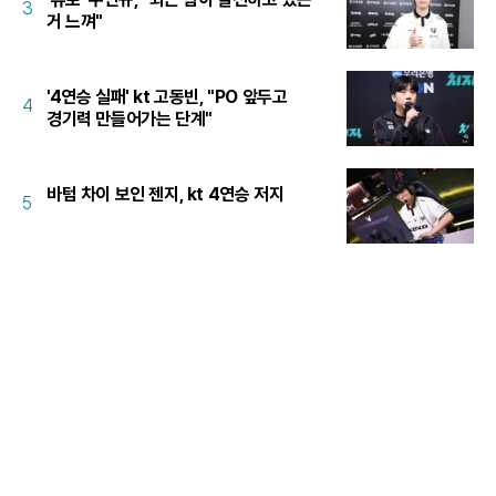
3
거 느껴"
'4연승 실패' kt 고동빈, "PO 앞두고
4
경기력 만들어가는 단계"
바텀 차이 보인 젠지, kt 4연승 저지
5