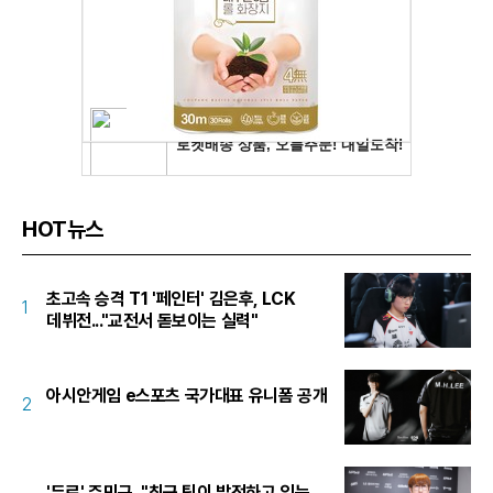
HOT뉴스
초고속 승격 T1 '페인터' 김은후, LCK
1
데뷔전..."교전서 돋보이는 실력"
아시안게임 e스포츠 국가대표 유니폼 공개
2
'듀로' 주민규, "최근 팀이 발전하고 있는