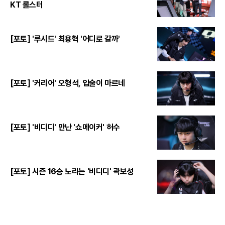
KT 롤스터
[포토] '루시드' 최용혁 '어디로 갈까'
[포토] '커리어' 오형석, 입술이 마르네
[포토] '비디디' 만난 '쇼메이커' 허수
[포토] 시즌 16승 노리는 '비디디' 곽보성