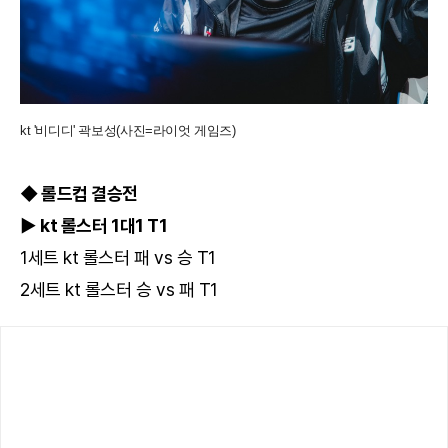
kt '비디디' 곽보성(사진=라이엇 게임즈)
◆ 롤드컵 결승전
▶ kt 롤스터 1대1 T1
1세트 kt 롤스터 패 vs 승 T1
2세트 kt 롤스터 승 vs 패 T1