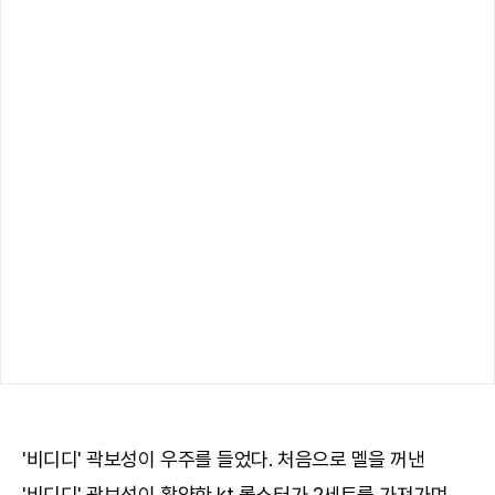
'비디디' 곽보성이 우주를 들었다. 처음으로 멜을 꺼낸
'비디디' 곽보성이 활약한 kt 롤스터가 2세트를 가져가며