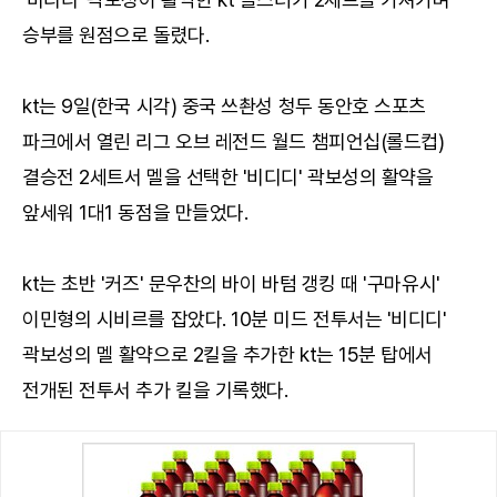
승부를 원점으로 돌렸다.
kt는 9일(한국 시각) 중국 쓰촨성 청두 동안호 스포츠
파크에서 열린 리그 오브 레전드 월드 챔피언십(롤드컵)
결승전 2세트서 멜을 선택한 '비디디' 곽보성의 활약을
앞세워 1대1 동점을 만들었다.
kt는 초반 '커즈' 문우찬의 바이 바텀 갱킹 때 '구마유시'
이민형의 시비르를 잡았다. 10분 미드 전투서는 '비디디'
곽보성의 멜 활약으로 2킬을 추가한 kt는 15분 탑에서
전개된 전투서 추가 킬을 기록했다.