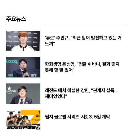
주요뉴스
'듀로' 주민규, "최근 팀이 발전하고 있는 거
느껴"
한화생명 윤성영, "정글 쉬바나, 결과 좋지
못해 할 말 없어"
레전드 매치 해설한 강민, "관계자 설득...
재미있었다"
펍지 글로벌 시리즈 서킷3, 5일 개막