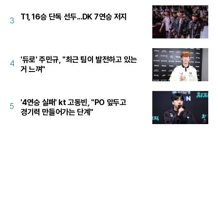
T1, 16승 단독 선두...DK 7연승 저지
3
'듀로' 주민규, "최근 팀이 발전하고 있는
4
거 느껴"
'4연승 실패' kt 고동빈, "PO 앞두고
5
경기력 만들어가는 단계"