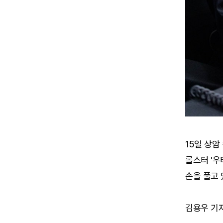
15일 상암
롤스터 '우
손을 풀고 
김용우 기자 (