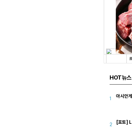
HOT뉴스
아시안게
1
[포토] L
2