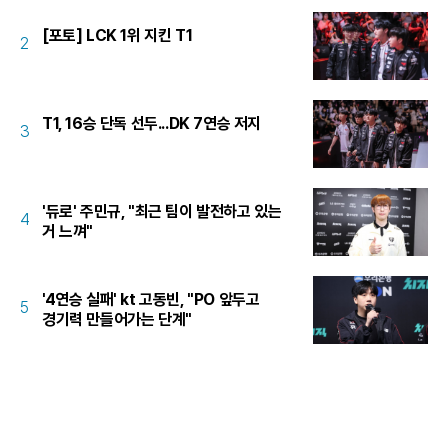
[포토] LCK 1위 지킨 T1
2
T1, 16승 단독 선두...DK 7연승 저지
3
'듀로' 주민규, "최근 팀이 발전하고 있는
4
거 느껴"
'4연승 실패' kt 고동빈, "PO 앞두고
5
경기력 만들어가는 단계"